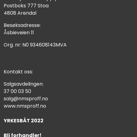
Postboks 777 Stoa
4808 Arendal
Besøksadresse:
Åsbieveien 11
Org. nr: N0 934608143MVA
Kontakt oss:
Salgsavdelingen:
37 00 03 50
salg@nmsproff.no
www.nmsproff.no
YRKESBÅT 2022
Bli forhandler!