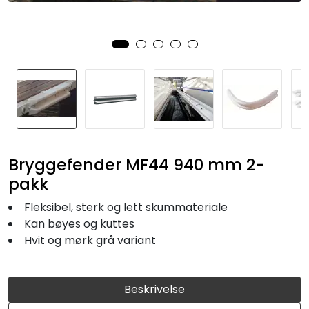
Fortøyning
Fritid/Sikkerhet
Båtpleie/Opplag
Seil
Bryggefender MF44 940 mm 2-
Nyheter
pakk
Fleksibel, sterk og lett skummateriale
Kan bøyes og kuttes
Hvit og mørk grå variant
Beskrivelse