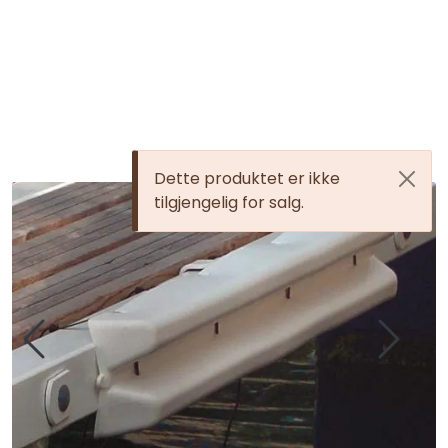
Skip to main content
Elektronikk
Elektrisk
Dette produktet er ikke
tilgjengelig for salg.
Bygg/Innredning
Komfort
VVS
Motor/Styring