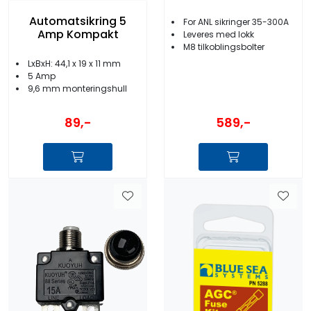
Automatsikring 5
For ANL sikringer 35-300A
Amp Kompakt
Leveres med lokk
M8 tilkoblingsbolter
LxBxH: 44,1 x 19 x 11 mm
5 Amp
9,6 mm monteringshull
589,-
89,-