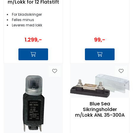
m/Lokk for 12 Flatstift
For bladsikringer
Felles minus
Leveres med lokk
1.299,-
99,-
Blue Sea
Sikringsholder
m/Lokk ANL 35-300A