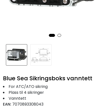
Fortøyning
Fritid/Sikkerhet
Båtpleie/Opplag
Seil
Nyheter
Blue Sea Sikringsboks vanntett
For ATC/ATO sikring
Plass til 4 sikringer
Vanntett
EAN:
7070893308043