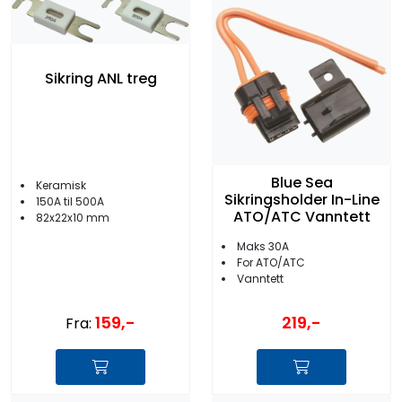
Sikring ANL treg
Blue Sea
Keramisk
Sikringsholder In-Line
150A til 500A
ATO/ATC Vanntett
82x22x10 mm
Maks 30A
For ATO/ATC
Vanntett
159,-
219,-
Fra: