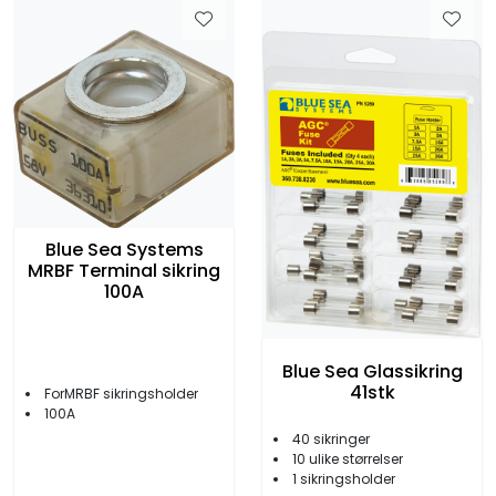
Blue Sea Systems
MRBF Terminal sikring
100A
Blue Sea Glassikring
41stk
ForMRBF sikringsholder
100A
40 sikringer
10 ulike størrelser
1 sikringsholder