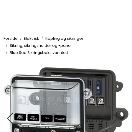
Skip to main content
Elektronikk
Forside
Elektrisk
Kopling og sikringer
Elektrisk
Sikring, sikringsholder og -panel
Blue Sea Sikringsboks vanntett
Bygg/Innredning
Komfort
VVS
Motor/Styring