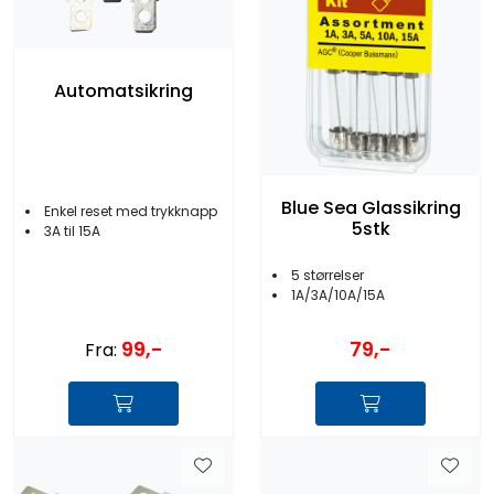
Automatsikring
Blue Sea Glassikring
Enkel reset med trykknapp
5stk
3A til 15A
5 størrelser
1A/3A/10A/15A
99,-
79,-
Fra: