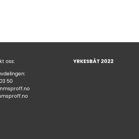
t oss:
YRKESBÅT 2022
vdelingen:
 03 50
nmsproff.no
msproff.no