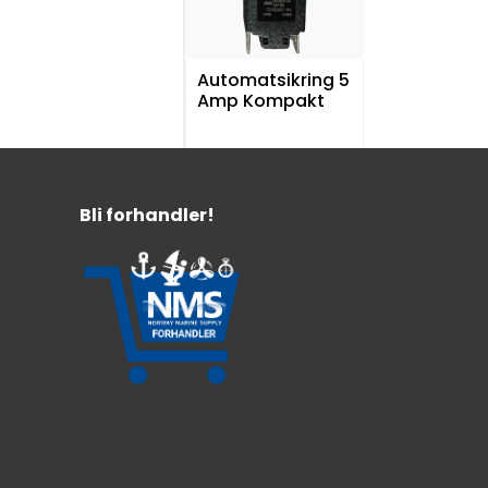
Automatsikring 5
Amp Kompakt
LxBxH: 44,1 x 19 x 11 mm
5 Amp
9,6 mm monteringshull
Bli forhandler!
89,-
Blue Sea
Sikringsholder
m/Lokk ANL 35-
300A