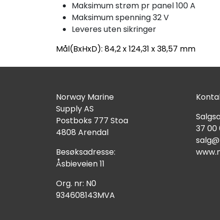
Maksimum strøm pr panel 100 A
Maksimum spenning 32 V
Leveres uten sikringer
Mål(BxHxD): 84,2 x 124,31 x 38,57 mm
Norway Marine
Kontak
Supply AS
Salgsa
Postboks 777 Stoa
37 00
4808 Arendal
salg@
Besøksadresse:
www.n
Åsbieveien 11
Org. nr: N0
934608143MVA