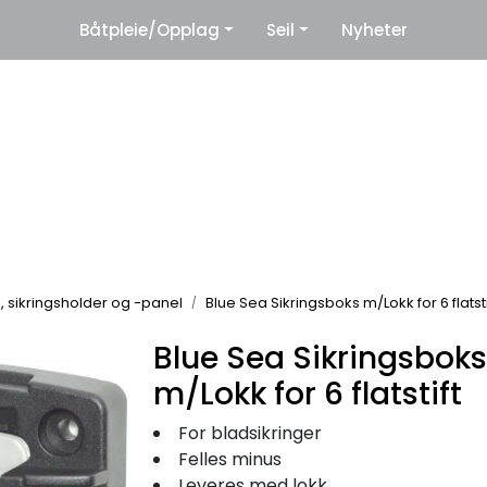
|
Båtpleie/Opplag
Seil
Nyheter
eter
Leverandører
g, sikringsholder og -panel
Blue Sea Sikringsboks m/Lokk for 6 flatsti
Blue Sea Sikringsboks
m/Lokk for 6 flatstift
For bladsikringer
Felles minus
Leveres med lokk