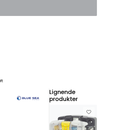
0
Favoritter
Logg inn
ft
Lignende
produkter