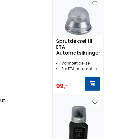
Sprutdeksel til
ETA
Automatsikringer
Vanntett deksel
For ETA automatsikring
99,-
ut.