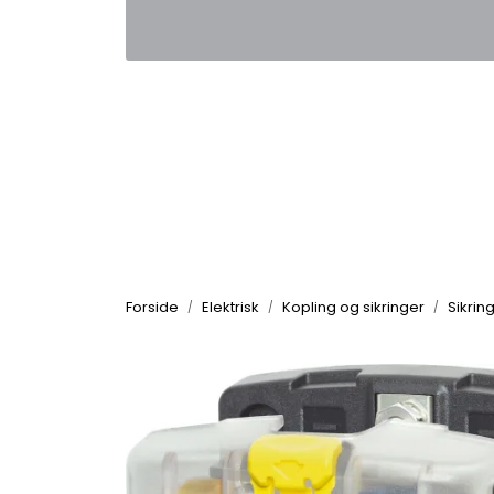
Skip to main content
|
|
Kontakt oss
Nyhetsbrev
Nyh
Forside
Elektrisk
Kopling og sikringer
Sikrin