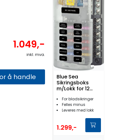
1.049,-
inkl. mva.
for å handle
Blue Sea
Sikringsboks
m/Lokk for 12
Flatstift
For bladsikringer
Felles minus
Leveres med lokk
1.299,-