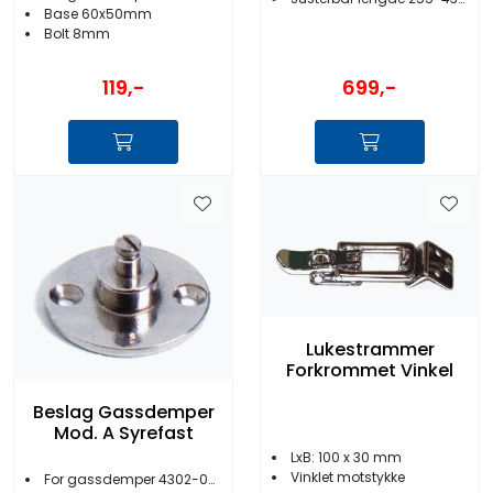
Base 60x50mm
Bolt 8mm
119,-
699,-
Lukestrammer
Forkrommet Vinkel
Beslag Gassdemper
Mod. A Syrefast
LxB: 100 x 30 mm
Vinklet motstykke
For gassdemper 4302-00 til -09