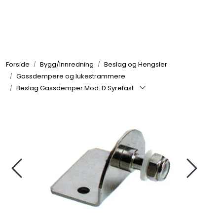
Skip to main content
Elektronikk
Forside
Bygg/Innredning
Beslag og Hengsler
Elektrisk
Gassdempere og lukestrammere
Beslag Gassdemper Mod. D Syrefast
Bygg/Innredning
Komfort
VVS
Motor/Styring