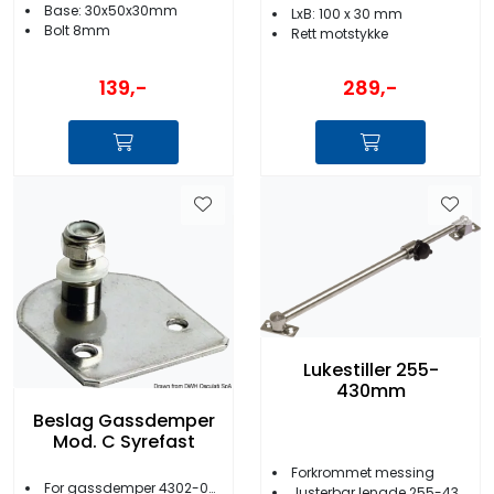
Base: 30x50x30mm
LxB: 100 x 30 mm
Bolt 8mm
Rett motstykke
139,-
289,-
Lukestiller 255-
430mm
Beslag Gassdemper
Mod. C Syrefast
Forkrommet messing
For gassdemper 4302-00 til -09
Justerbar lengde 255-430 mm