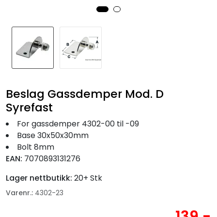
Fortøyning
Fritid/Sikkerhet
Båtpleie/Opplag
Seil
Beslag Gassdemper Mod. D
Syrefast
Nyheter
For gassdemper 4302-00 til -09
Base 30x50x30mm
Bolt 8mm
EAN:
7070893131276
Lager nettbutikk:
20+ Stk
Varenr.:
4302-23
139,-