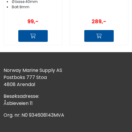
Ø base 40mm
Bolt 8mm
289,-
99,-
Norway Marine Supply AS
Postboks 777 Stoa
4808 Arendal
Besøksadresse:
Åsbieveien 11
Org. nr: N0 934608143MVA