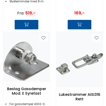
Øyeterminaler med 8 mm hull
519,-
169,-
Fra:
Beslag Gassdemper
Mod. E Syrefast
Lukestrammer AISI316
Rett
For gassdemper 4302-00 til -0