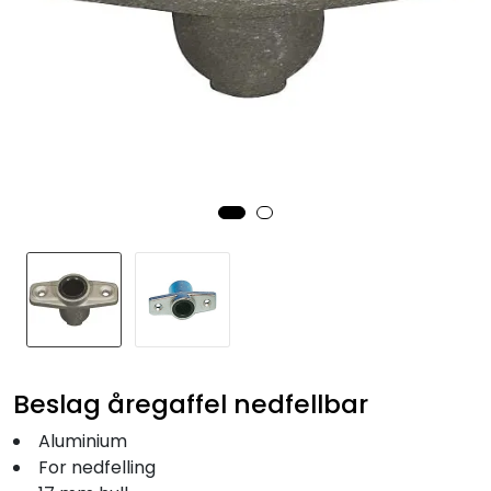
Fortøyning
Fritid/Sikkerhet
Båtpleie/Opplag
Seil
Nyheter
Beslag åregaffel nedfellbar
Aluminium
For nedfelling