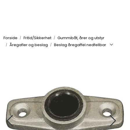
Skip to main content
Elektronikk
Forside
Fritid/Sikkerhet
Gummibåt, årer og utstyr
Elektrisk
Åregafler og beslag
Beslag åregaffel nedfellbar
Bygg/Innredning
Komfort
VVS
Motor/Styring