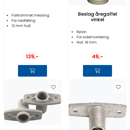
Beslag åregaffel
Forkrommet messing
vinkel
For nedfelling
12 mm hull
Nylon
For sidemontering
Hull: 19 mm
139,-
49,-