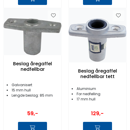
Beslag åregaffel
nedfellbar
Beslag åregaffel
nedfellbar tett
Galvanisert
Aluminium
15 mm hull
For nedfelling
Lengde beslag: 85 mm
17 mm hull
59,-
129,-