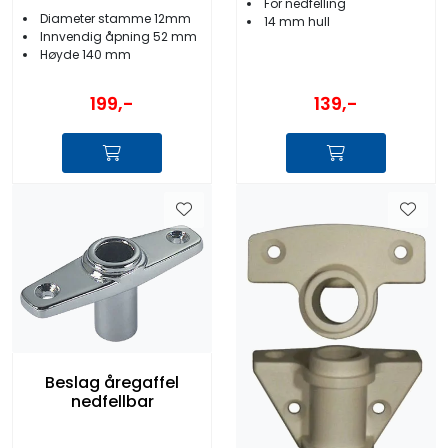
For nedfelling
Diameter stamme 12mm
14 mm hull
Innvendig åpning 52 mm
Høyde 140 mm
199,-
139,-
Beslag åregaffel
nedfellbar