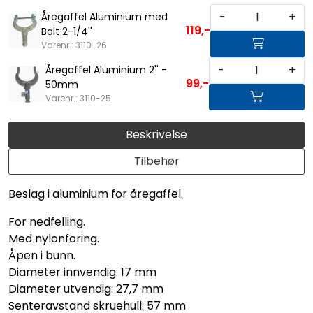
-
+
Åregaffel Aluminium med
119,-
Bolt 2-1/4''
Varenr.: 3110-26
-
+
Åregaffel Aluminium 2'' -
99,-
50mm
Varenr.: 3110-25
Beskrivelse
Tilbehør
Beslag i aluminium for åregaffel.
For nedfelling.
Med nylonforing.
Åpen i bunn.
Diameter innvendig: 17 mm
Diameter utvendig: 27,7 mm
Senteravstand skruehull: 57 mm