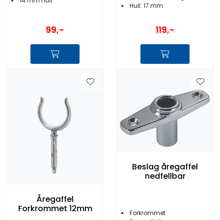
14 mm hull
Hull: 17 mm
99,-
119,-
Beslag åregaffel
nedfellbar
Åregaffel
Forkrommet 12mm
Forkrommet