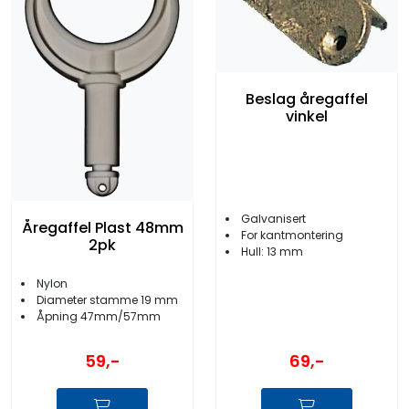
Beslag åregaffel
vinkel
Galvanisert
Åregaffel Plast 48mm
For kantmontering
2pk
Hull: 13 mm
Nylon
Diameter stamme 19 mm
Åpning 47mm/57mm
59,-
69,-