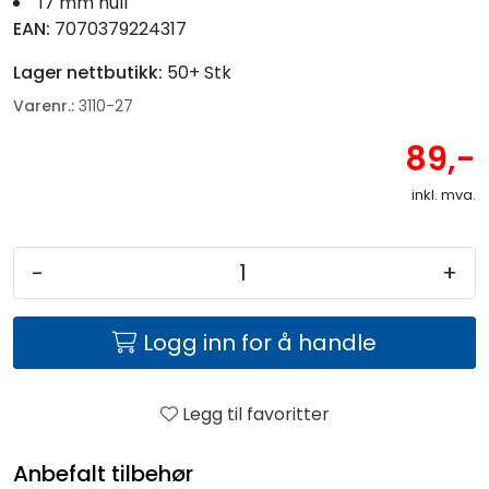
17 mm hull
EAN:
7070379224317
Lager nettbutikk:
50+ Stk
Varenr.:
3110-27
89,-
inkl. mva.
-
+
Logg inn for å handle
Legg til favoritter
Anbefalt tilbehør