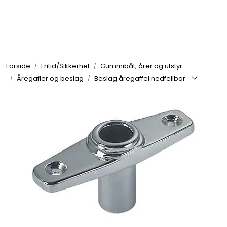
Skip to main content
Elektronikk
Forside
Fritid/Sikkerhet
Gummibåt, årer og utstyr
Elektrisk
Åregafler og beslag
Beslag åregaffel nedfellbar
Bygg/Innredning
Komfort
VVS
Motor/Styring