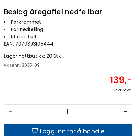
Fortøyning
Beslag åregaffel nedfellbar
Fritid/Sikkerhet
Forkrommet
For nedfelling
14 mm hull
Båtpleie/Opplag
EAN:
7070893105444
Lager nettbutikk:
20 Stk
Seil
Varenr.:
3035-09
Nyheter
139,-
inkl. mva.
-
+
Logg inn for å handle