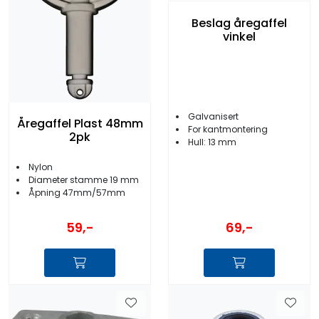
Beslag åregaffel
vinkel
Galvanisert
Åregaffel Plast 48mm
For kantmontering
2pk
Hull: 13 mm
Nylon
Diameter stamme 19 mm
Åpning 47mm/57mm
59,-
69,-