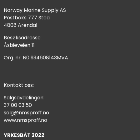
Norway Marine Supply AS
Postboks 777 Stoa
4808 Arendal
Besøksadresse:
Åsbieveien 11
Org. nr: N0 934608143MVA
Kontakt oss:
Salgsavdelingen:
37 00 03 50
salg@nmsproff.no
www.nmsproff.no
YRKESBÅT 2022