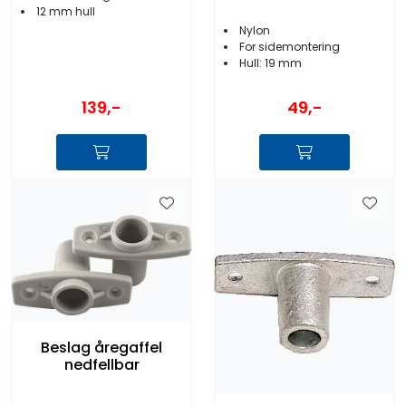
12 mm hull
Nylon
For sidemontering
Hull: 19 mm
139,-
49,-
Beslag åregaffel
nedfellbar