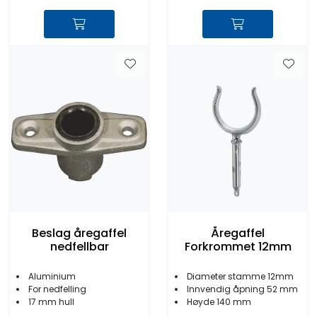
Beslag åregaffel
Åregaffel
nedfellbar
Forkrommet 12mm
Aluminium
Diameter stamme 12mm
For nedfelling
Innvendig åpning 52 mm
17 mm hull
Høyde 140 mm