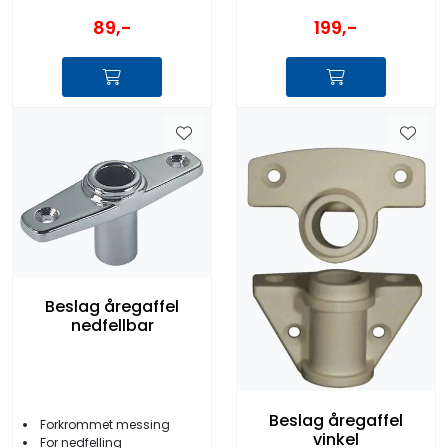
89,-
199,-
Beslag åregaffel
nedfellbar
Beslag åregaffel
Forkrommet messing
vinkel
For nedfelling