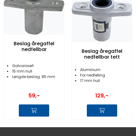
Beslag åregaffel
nedfellbar
Beslag åregaffel
nedfellbar tett
Galvanisert
Aluminium
15 mm hull
For nedfelling
Lengde beslag: 85 mm
17 mm hull
59,-
129,-