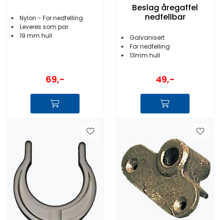
Beslag åregaffel
nedfellbar
Nylon - For nedfelling
Leveres som par
19 mm hull
Galvanisert
For nedfelling
13mm hull
69,-
49,-