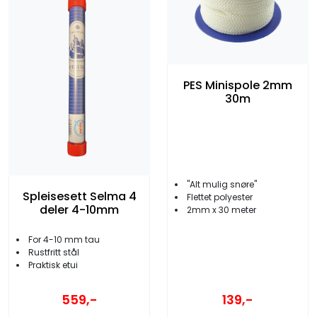
PES Minispole 2mm
30m
"Alt mulig snøre"
Spleisesett Selma 4
Flettet polyester
deler 4-10mm
2mm x 30 meter
For 4-10 mm tau
Rustfritt stål
Praktisk etui
559,-
139,-