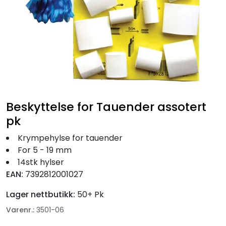
Fortøyning
Fritid/Sikkerhet
Båtpleie/Opplag
Seil
Beskyttelse for Tauender assotert
pk
Nyheter
Krympehylse for tauender
For 5 - 19 mm
14stk hylser
EAN:
7392812001027
Lager nettbutikk:
50+ Pk
Varenr.:
3501-06