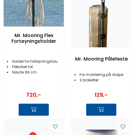
Mr. Mooring Flex
Fortøyningsholder
Mr. Mooring Pålefeste
Holder for fortøyningstau
Fleksibel fot
Høyde 99 cm
For montering på stolpe
2 braketter
720,-
129,-