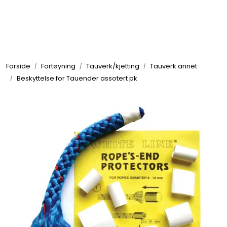
Skip to main content
Elektronikk
Forside
Fortøyning
Tauverk/kjetting
Tauverk annet
Elektrisk
Beskyttelse for Tauender assotert pk
Bygg/Innredning
Komfort
VVS
Motor/Styring