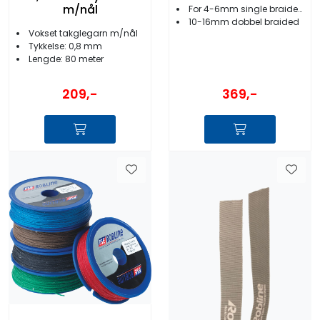
m/nål
For 4-6mm single braided tau
10-16mm dobbel braided
Vokset takglegarn m/nål
Tykkelse: 0,8 mm
Lengde: 80 meter
369,-
209,-