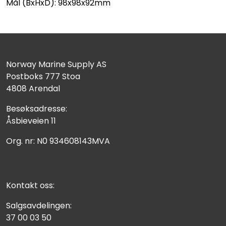
Mål (BxHxD): 98x98x92mm
Norway Marine Supply AS
Postboks 777 Stoa
4808 Arendal
Besøksadresse:
Åsbieveien 11
Org. nr: N0 934608143MVA
Kontakt oss:
Salgsavdelingen:
37 00 03 50