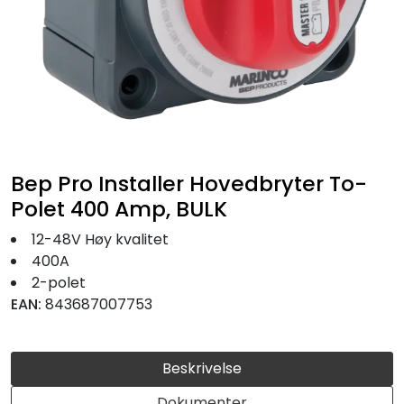
Fortøyning
Fritid/Sikkerhet
Båtpleie/Opplag
Seil
Bep Pro Installer Hovedbryter To-
Polet 400 Amp, BULK
Nyheter
12-48V Høy kvalitet
400A
2-polet
EAN:
843687007753
Beskrivelse
Dokumenter