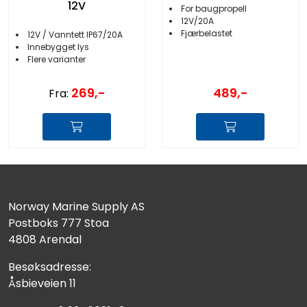
12V
For baugpropell
12V/20A
Fjærbelastet
12V / Vanntett IP67/20A
Innebygget lys
Flere varianter
269,-
489,-
Fra:
Norway Marine Supply AS
Postboks 777 Stoa
4808 Arendal
Besøksadresse:
Åsbieveien 11