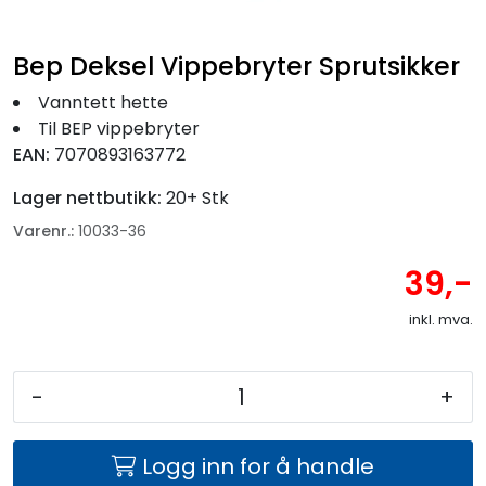
Fortøyning
Bep Deksel Vippebryter Sprutsikker
Fritid/Sikkerhet
Vanntett hette
Til BEP vippebryter
Båtpleie/Opplag
EAN:
7070893163772
Lager nettbutikk:
20+ Stk
Seil
Varenr.:
10033-36
Nyheter
39,-
inkl. mva.
-
+
Logg inn for å handle