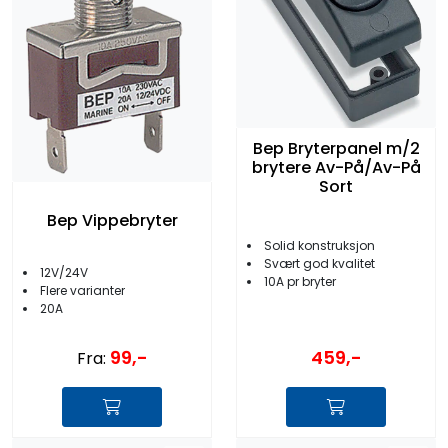
Bep Bryterpanel m/2
brytere Av-På/Av-På
Sort
Bep Vippebryter
Solid konstruksjon
Svært god kvalitet
12V/24V
10A pr bryter
Flere varianter
20A
99,-
459,-
Fra: