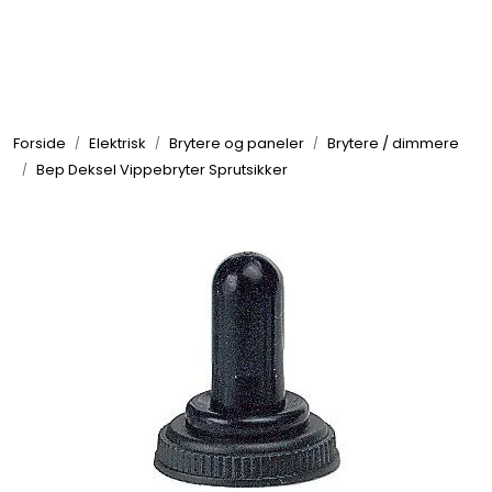
Skip to main content
Elektronikk
Forside
Elektrisk
Brytere og paneler
Brytere / dimmere
Elektrisk
Bep Deksel Vippebryter Sprutsikker
Bygg/Innredning
Komfort
VVS
Motor/Styring