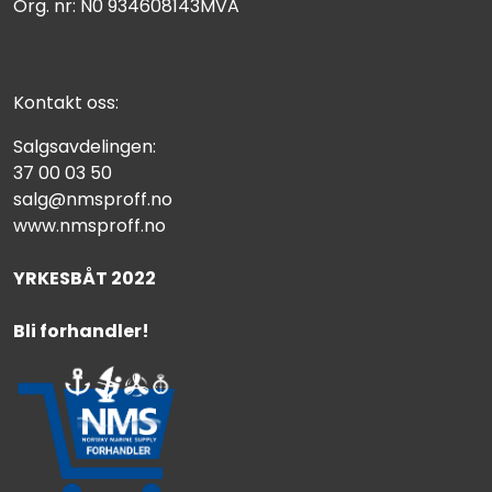
Org. nr: N0 934608143MVA
Kontakt oss:
Salgsavdelingen:
37 00 03 50
salg@nmsproff.no
www.nmsproff.no
YRKESBÅT 2022
Bli forhandler!