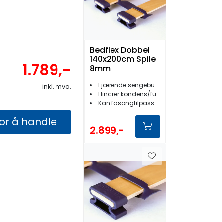
Bedflex Dobbel
140x200cm Spile
1.789,-
8mm
Fjærende sengebunn
inkl. mva.
Hindrer kondens/fuktighet/jordslag
Kan fasongtilpasses
for å handle
2.899,-