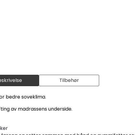
eskrivelse
Tilbehør
or bedre soveklima.
ufting av madrassens underside.
sker