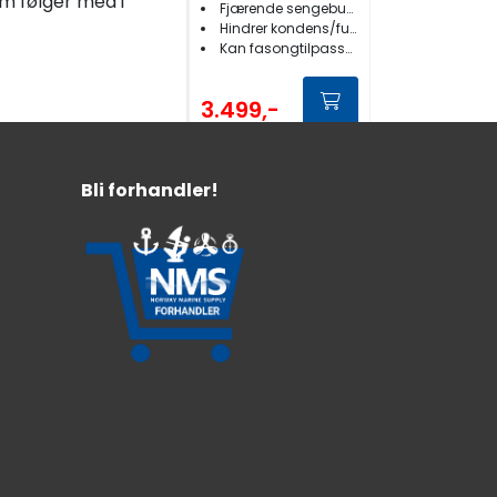
m følger med i
Fjærende sengebunn
Hindrer kondens/fuktighet/jordslag
Kan fasongtilpasses
3.499,-
Bli forhandler!
Bedflex
Reservefot
Gummifot
For Bedflex spiler
49,-