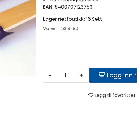
EAN:
5400707123753
Lager nettbutikk:
16 Sett
Varenr.:
5319-90
-
+
Logg inn 
Legg til favoritter