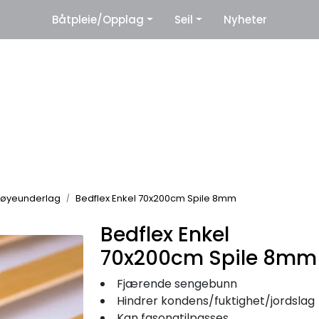
|
Båtpleie/Opplag
Seil
Nyheter
eter
Leverandører
øyeunderlag
Bedflex Enkel 70x200cm Spile 8mm
Bedflex Enkel
70x200cm Spile 8mm
Fjærende sengebunn
Hindrer kondens/fuktighet/jordslag
Kan fasongtilpasses