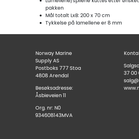
Lamellene/spilene kuttes etter ønsk
pakken
Mål totalt LxB: 200 x 70 cm
Tykkelse på lamellene er 8 mm
Norway Marine
Kontak
Supply AS
Salgsa
Postboks 777 Stoa
37 00
4808 Arendal
salg@
Besøksadresse:
www.n
Åsbieveien 11
Org. nr: N0
934608143MVA