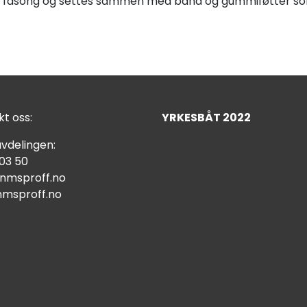
et fasong og settes sammen med bånd og gummiføtter so
t oss:
YRKESBÅT 2022
vdelingen:
 03 50
nmsproff.no
msproff.no