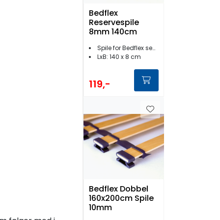
Bedflex
Reservespile
8mm 140cm
Spile for Bedflex sengebunn
LxB: 140 x 8 cm
119,-
Bedflex Dobbel
160x200cm Spile
10mm