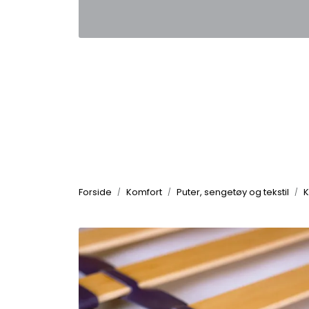
Skip to main content
|
|
Kontakt oss
Nyhetsbrev
Nyh
Forside
Komfort
Puter, sengetøy og tekstil
K