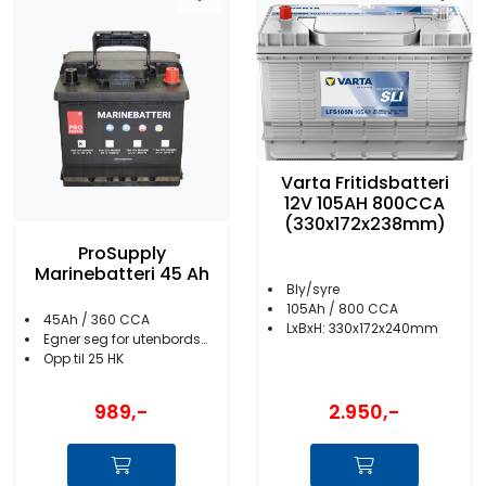
Varta Fritidsbatteri
12V 105AH 800CCA
(330x172x238mm)
ProSupply
Marinebatteri 45 Ah
Bly/syre
105Ah / 800 CCA
45Ah / 360 CCA
LxBxH: 330x172x240mm
Egner seg for utenbordsmotor
Opp til 25 HK
2.950,-
989,-