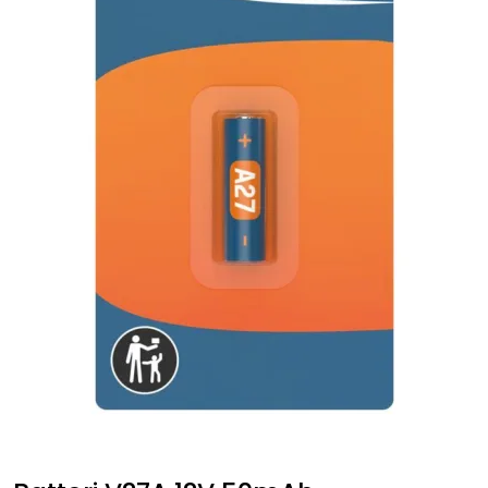
Fortøyning
Fritid/Sikkerhet
Båtpleie/Opplag
Seil
Nyheter