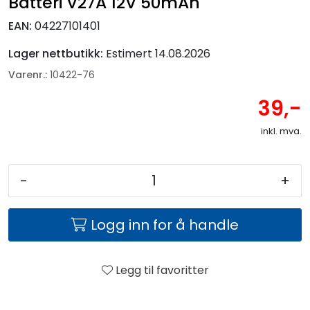
Batteri V27A 12V 50mAh
EAN:
04227101401
Lager nettbutikk:
Estimert 14.08.2026
Varenr.:
10422-76
39,-
inkl. mva.
-
+
Logg inn for å handle
Legg til favoritter