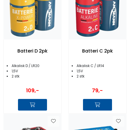
Batteri D 2pk
Batteri C 2pk
Alkalisk D / LR20
Alkalisk C / LR14
1,5V
1,5V
2 stk
2 stk
109,-
79,-