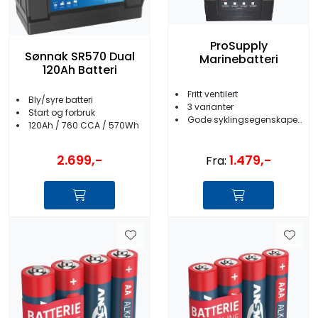
ProSupply
Sønnak SR570 Dual
Marinebatteri
120Ah Batteri
Fritt ventilert
Bly/syre batteri
3 varianter
Start og forbruk
Gode syklingsegenskaper/Høy starteffekt
120Ah / 760 CCA / 570Wh
2.699,-
1.479,-
Fra: