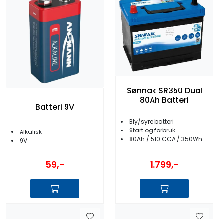
Sønnak SR350 Dual
80Ah Batteri
Batteri 9V
Bly/syre batteri
Start og forbruk
Alkalisk
80Ah / 510 CCA / 350Wh
9V
1.799,-
59,-