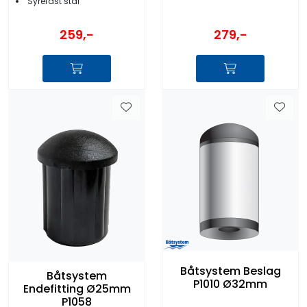
Syrefast stål
259,-
279,-
Båtsystem Beslag
Båtsystem
P1010 Ø32mm
Endefitting Ø25mm
P1058