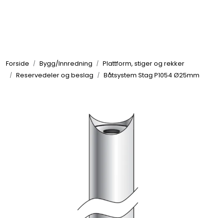
Skip to main content
Elektronikk
Forside
Bygg/Innredning
Plattform, stiger og rekker
Elektrisk
Reservedeler og beslag
Båtsystem Stag P1054 Ø25mm
Bygg/Innredning
Komfort
VVS
Motor/Styring