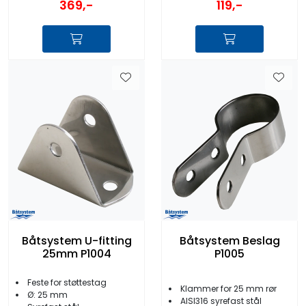
119,-
369,-
Båtsystem U-fitting
Båtsystem Beslag
25mm P1004
P1005
Feste for støttestag
Klammer for 25 mm rør
Ø: 25 mm
AISI316 syrefast stål