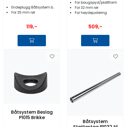
For baugspyd/plattform
Endeplugg Båtsystem badeplattform
For 32 mm rør
For 25 mm rør
For høydejustering
119,-
509,-
Båtsystem Beslag
P1015 Brikke
Båtsystem
Støttestag P1032 til