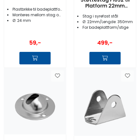
Platform 22mm
Plastbrikke til badeplattform
L=350mm
Monteres mellom stag og plattform
Stag i syrefast stål
Ø: 24 mm
Ø: 22mm/Lengde: 350mm
For badeplattform/stige
59,-
499,-