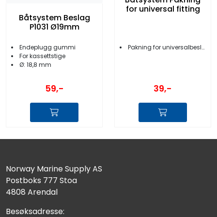
for universal fitting
Båtsystem Beslag
P1031 Ø19mm
Pakning for universalbeslag
Endeplugg gummi
For kassettstige
Ø: 18,8 mm
39,-
59,-
Norway Marine Supply AS
Postboks 777 Stoa
4808 Arendal
Besøksadresse: