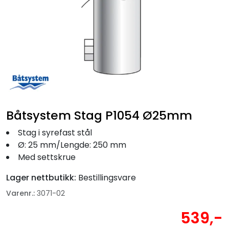
Fortøyning
Fritid/Sikkerhet
Båtpleie/Opplag
Seil
Båtsystem Stag P1054 Ø25mm
Nyheter
Stag i syrefast stål
Ø: 25 mm/Lengde: 250 mm
Med settskrue
Lager nettbutikk:
Bestillingsvare
Varenr.:
3071-02
539,-