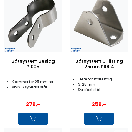
Båtsystem Beslag
Båtsystem U-fitting
P1005
25mm P1004
Feste for støttestag
Klammer for 25 mm rør
Ø: 25 mm
AISI316 syrefast stål
Syrefast stål
279,-
259,-