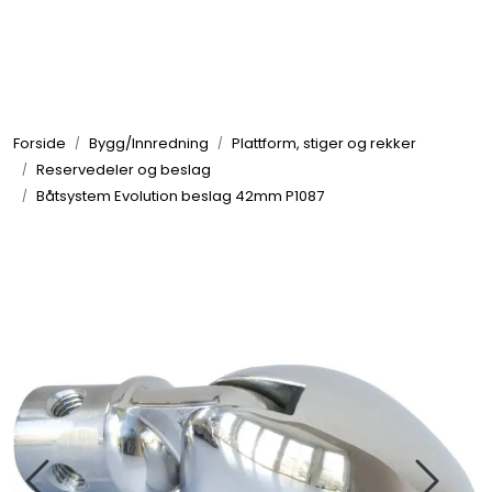
Skip to main content
Elektronikk
Forside
Bygg/Innredning
Plattform, stiger og rekker
Elektrisk
Reservedeler og beslag
Båtsystem Evolution beslag 42mm P1087
Bygg/Innredning
Komfort
VVS
Motor/Styring