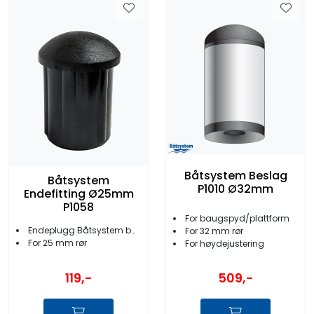
Båtsystem Beslag
Båtsystem
P1010 Ø32mm
Endefitting Ø25mm
P1058
For baugspyd/plattform
Endeplugg Båtsystem badeplattform
For 32 mm rør
For 25 mm rør
For høydejustering
119,-
509,-