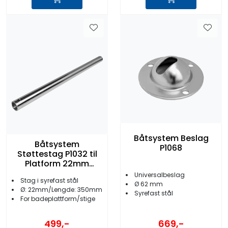
Båtsystem Beslag
Båtsystem
P1068
Støttestag P1032 til
Platform 22mm
L=350mm
Universalbeslag
Stag i syrefast stål
Ø 62 mm
Ø: 22mm/Lengde: 350mm
Syrefast stål
For badeplattform/stige
669,-
499,-