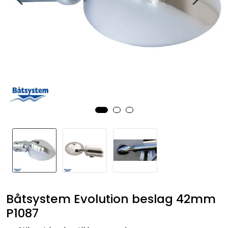
Fortøyning
Fritid/Sikkerhet
Båtpleie/Opplag
Seil
Nyheter
Båtsystem Evolution beslag 42mm
P1087