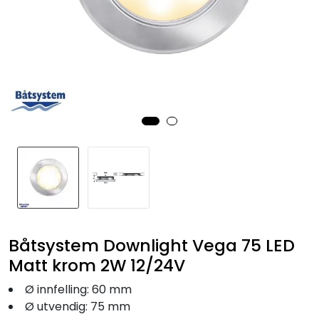
Fortøyning
Fritid/Sikkerhet
Båtpleie/Opplag
Seil
Nyheter
Båtsystem Downlight Vega 75 LED
Matt krom 2W 12/24V
Ø innfelling: 60 mm
Ø utvendig: 75 mm