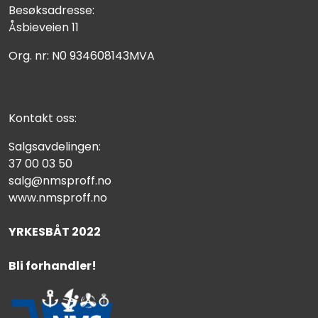
Besøksadresse:
Åsbieveien 11
Org. nr: N0 934608143MVA
Kontakt oss:
Salgsavdelingen:
37 00 03 50
salg@nmsproff.no
www.nmsproff.no
YRKESBÅT 2022
Bli forhandler!