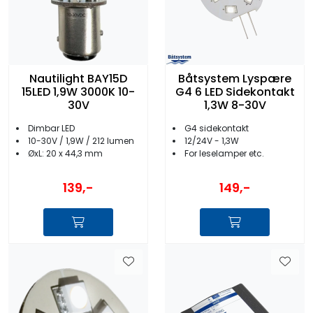
Nautilight BAY15D
Båtsystem Lyspære
15LED 1,9W 3000K 10-
G4 6 LED Sidekontakt
30V
1,3W 8-30V
Dimbar LED
G4 sidekontakt
10-30V / 1,9W / 212 lumen
12/24V - 1,3W
ØxL: 20 x 44,3 mm
For leselamper etc.
139,-
149,-