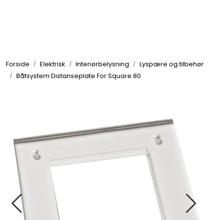
Skip to main content
Elektronikk
Forside
Elektrisk
Interiørbelysning
Lyspære og tilbehør
Elektrisk
Båtsystem Distanseplate For Square 80
Bygg/Innredning
Komfort
VVS
Motor/Styring