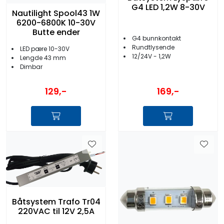
G4 LED 1,2W 8-30V
Nautilight Spool43 1W
6200-6800K 10-30V
Butte ender
G4 bunnkontakt
Rundtlysende
LED pære 10-30V
12/24V - 1,2W
Lengde 43 mm
Dimbar
129,-
169,-
Båtsystem Trafo Tr04
220VAC til 12V 2,5A