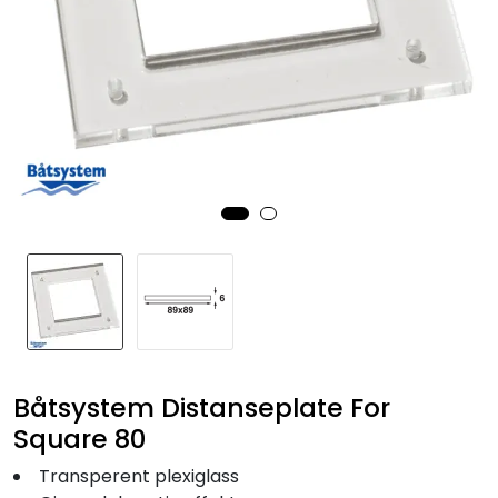
Fortøyning
Fritid/Sikkerhet
Båtpleie/Opplag
Seil
Nyheter
Båtsystem Distanseplate For
Square 80
Transperent plexiglass