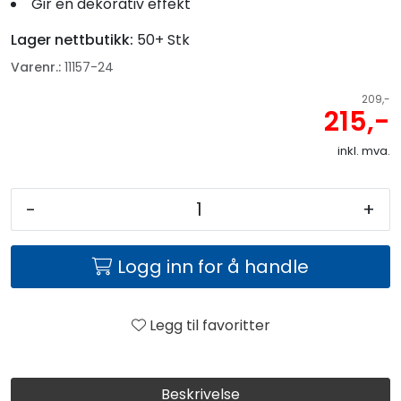
Gir en dekorativ effekt
Lager nettbutikk:
50+ Stk
Varenr.:
11157-24
209,-
215,-
inkl. mva.
-
+
Logg inn for å handle
Legg til favoritter
Beskrivelse