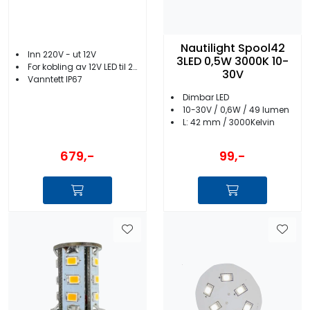
Nautilight Spool42
Inn 220V - ut 12V
3LED 0,5W 3000K 10-
For kobling av 12V LED til 220V
30V
Vanntett IP67
Dimbar LED
10-30V / 0,6W / 49 lumen
L: 42 mm / 3000Kelvin
679,-
99,-