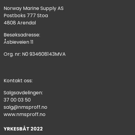
Norway Marine Supply AS
Postboks 777 Stoa
4808 Arendal
Besøksadresse:
Åsbieveien 11
Org. nr: N0 934608143MVA
Kontakt oss:
Salgsavdelingen:
37 00 03 50
salg@nmsproff.no
www.nmsproff.no
YRKESBÅT 2022