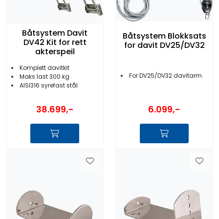
Båtsystem Davit
Båtsystem Blokksats
DV42 Kit for rett
for davit DV25/DV32
akterspeil
Komplett davitkit
For DV25/DV32 davitarm
Maks last 300 kg
AISI316 syrefast stål
38.699,-
6.099,-