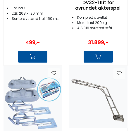
DV32-1 Kit for
avrundet akterspeil
For PVC
LxB: 268 x 120 mm
Komplett davitkit
Senteravstand hull 150 mm
Maks last 200 kg
AISI316 syrefast stål
499,-
31.899,-