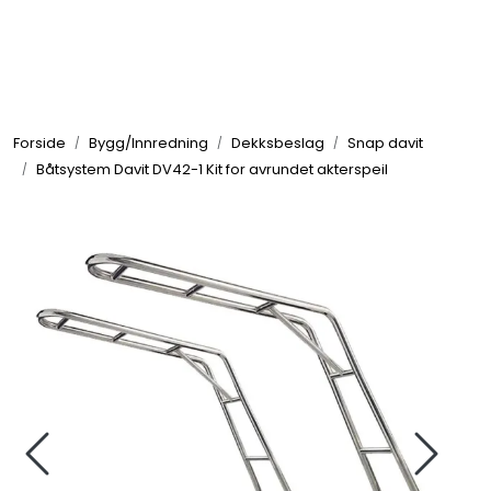
Skip to main content
Elektronikk
Forside
Bygg/Innredning
Dekksbeslag
Snap davit
Elektrisk
Båtsystem Davit DV42-1 Kit for avrundet akterspeil
Bygg/Innredning
Komfort
VVS
Motor/Styring