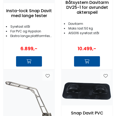
Båtsystem Davitarm
DV25-1 for avrundet
Insta-lock Snap Davit
akterspeil
med lange fester
Davitarm
Syrefast stål
Maks last 50 kg
For PVC og Hypalon
AISI316 syrefast stål
Ekstra lange plattformfester
6.899,-
10.499,-
Snap Davit PVC