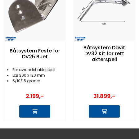
Båtsystem Davit
Båtsystem Feste for
DV32 Kit for rett
DV25 Buet
akterspeil
For avrundet akterspeil
LxB 200 x 120 mm
5/10/15 grader
2.199,-
31.899,-