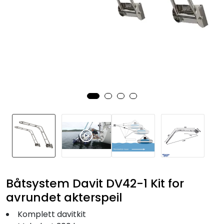
Fortøyning
Fritid/Sikkerhet
Båtpleie/Opplag
Seil
Nyheter
Båtsystem Davit DV42-1 Kit for
avrundet akterspeil
Komplett davitkit