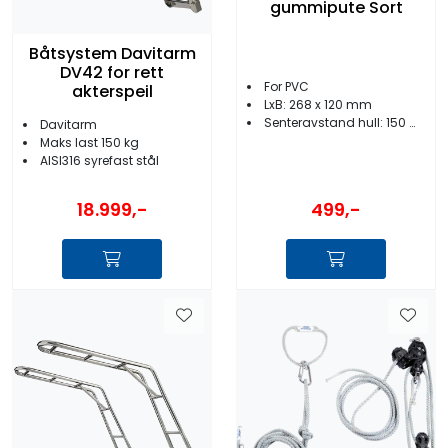
gummipute Sort
Båtsystem Davitarm
DV42 for rett
For PVC
akterspeil
LxB: 268 x 120 mm
Senteravstand hull: 150 mm
Davitarm
Maks last 150 kg
AISI316 syrefast stål
18.999,-
499,-