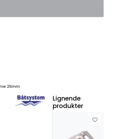
0
Favoritter
Logg inn
emme 25mm
Lignende
produkter