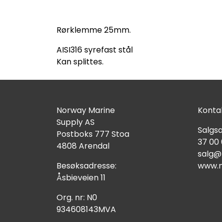
Rørklemme 25mm.
AISI316 syrefast stål
Kan splittes.
Norway Marine
Kontak
Supply AS
Salgsa
Postboks 777 Stoa
37 00
4808 Arendal
salg@
Besøksadresse:
www.n
Åsbieveien 11
Org. nr: N0
934608143MVA