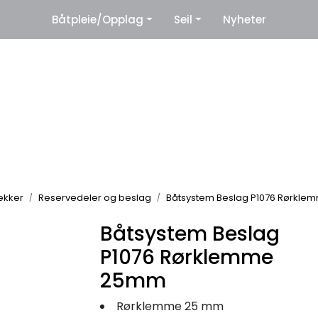
|
Båtpleie/Opplag
Seil
Nyheter
eter
Leverandører
rekker
Reservedeler og beslag
Båtsystem Beslag P1076 Rørkl
Båtsystem Beslag
P1076 Rørklemme
25mm
Rørklemme 25 mm