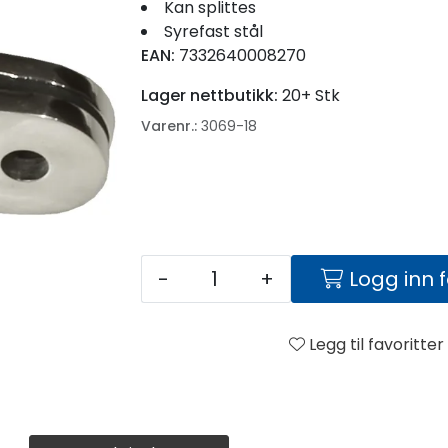
Kan splittes
Syrefast stål
EAN:
7332640008270
Lager nettbutikk:
20+ Stk
Varenr.:
3069-18
-
+
Logg inn 
Legg til favoritter