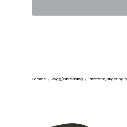
Skip to main content
|
|
Kontakt oss
Nyhetsbrev
Nyh
Forside
Bygg/Innredning
Plattform, stiger og 