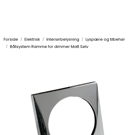
Skip to main content
Elektronikk
Forside
Elektrisk
Interiørbelysning
Lyspære og tilbehør
Elektrisk
Båtsystem Ramme for dimmer Matt Sølv
Bygg/Innredning
Komfort
VVS
Motor/Styring