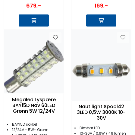
679,-
169,-
Megaled Lyspære
BAY15D Nav 60LED
Nautilight Spool42
Grønn 5W 12/24V
3LED 0,5W 3000K 10-
30V
BAY15D sokkel
Dimbar LED
12/24V - 5W- Grønn
10-30V / 0,6W / 49 lumen