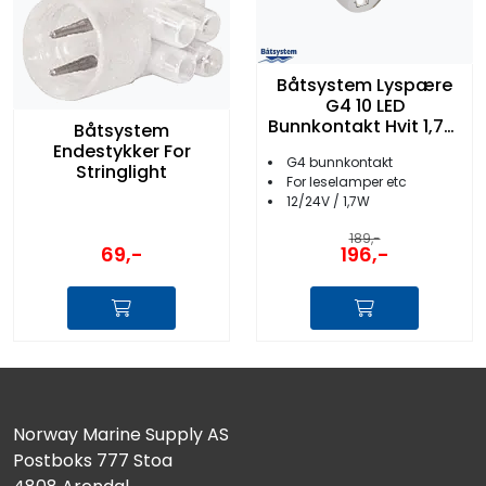
Båtsystem Lyspære
G4 10 LED
Bunnkontakt Hvit 1,7W
Båtsystem
12/24V
Endestykker For
G4 bunnkontakt
Stringlight
For leselamper etc
12/24V / 1,7W
189,-
69,-
196,-
Norway Marine Supply AS
Postboks 777 Stoa