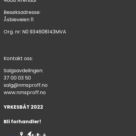
4808 Arendal
Besøksadresse:
Åsbieveien 11
Org. nr: N0 934608143MVA
Kontakt oss:
Salgsavdelingen:
37 00 03 50
salg@nmsproff.no
www.nmsproff.no
YRKESBÅT 2022
Bli forhandler!