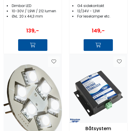
Dimbar LED
G4 sidekontakt
10-30V / 1,9W / 212 lumen
12/24V - 1,3W
ØxL: 20 x 44,3 mm
For leselamper etc.
139,-
149,-
Båtsystem