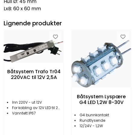
Hull Ø: 45 mm
LxB: 60 x 60 mm
Lignende produkter
Båtsystem Trafo Tr04
220VAC til 12V 2,5A
Båtsystem Lyspære
G4 LED 1,2W 8-30V
Inn 220V - ut 12V
For kobling av 12V LED til 220V
Vanntett IP67
G4 bunnkontakt
Rundtlysende
12/24V - 1,2W