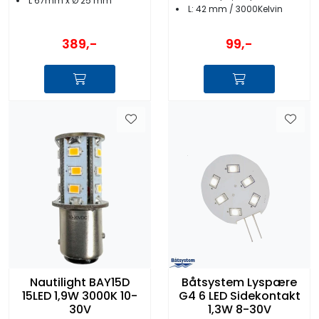
L 67mm x Ø 25 mm
L: 42 mm / 3000Kelvin
389,-
99,-
Nautilight BAY15D
Båtsystem Lyspære
15LED 1,9W 3000K 10-
G4 6 LED Sidekontakt
30V
1,3W 8-30V