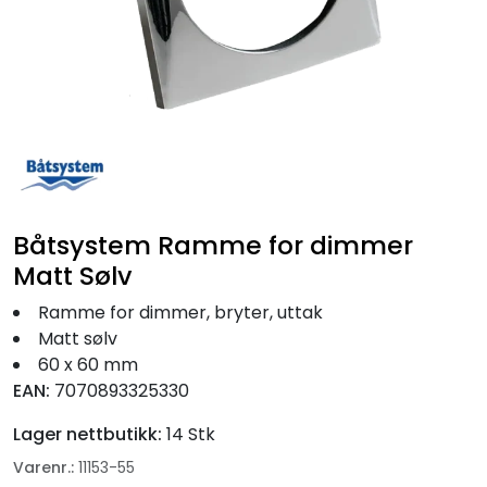
Fortøyning
Fritid/Sikkerhet
Båtpleie/Opplag
Seil
Båtsystem Ramme for dimmer
Nyheter
Matt Sølv
Ramme for dimmer, bryter, uttak
Matt sølv
60 x 60 mm
EAN:
7070893325330
Lager nettbutikk:
14 Stk
Varenr.:
11153-55