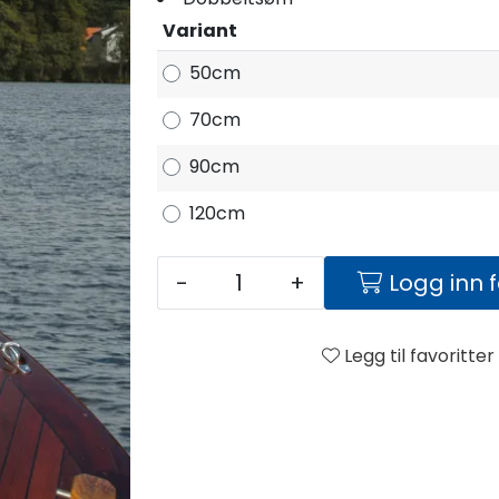
Variant
50cm
70cm
90cm
120cm
-
+
Logg inn 
Legg til favoritter