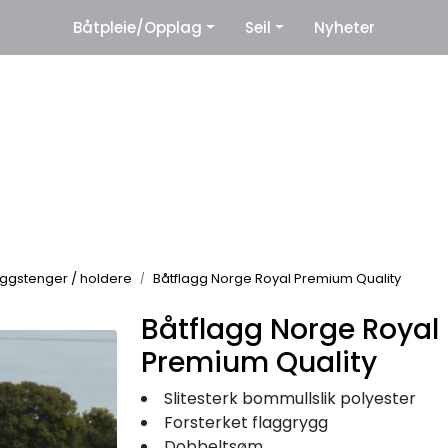
|
Båtpleie/Opplag
Seil
Nyheter
eter
Leverandører
laggstenger / holdere
Båtflagg Norge Royal Premium Quality
Båtflagg Norge Royal
Premium Quality
Slitesterk bommullslik polyester
Forsterket flaggrygg
Dobbeltsøm