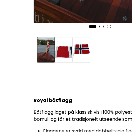
Royal båtflagg
Båtflagg laget på klassisk vis i 100% polyest
bomull og får et tradisjonelt utseende som 
Flaggene er sydd med dobbeltsidig fl