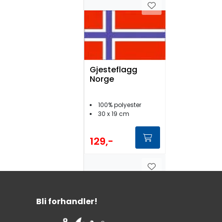
Gjesteflagg
Norge
100% polyester
30 x 19 cm
129,-
Bli forhandler!
Vimpel Norge
300cm