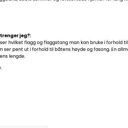
trenger jeg?:
ser hvilket flagg og flaggstang man kan bruke i forhold til
 ser pent ut i forhold til båtens høyde og fasong. En all
tens lengde.
.