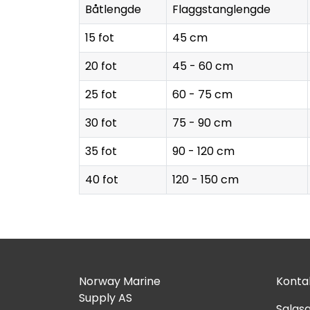
Båtlengde
Flaggstanglengde
15 fot
45 cm
20 fot
45 - 60 cm
25 fot
60 - 75 cm
30 fot
75 - 90 cm
35 fot
90 - 120 cm
40 fot
120 - 150 cm
Norway Marine
Kontak
Supply AS
Salgsa