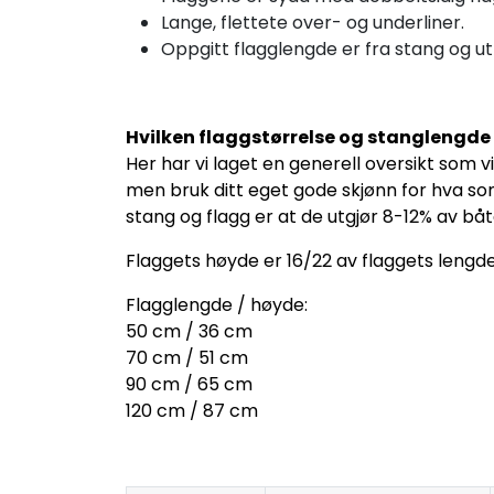
Lange, flettete over- og underliner.
Oppgitt flagglengde er fra stang og ut
Hvilken flaggstørrelse og stanglengde 
Her har vi laget en generell oversikt som vi
men bruk ditt eget gode skjønn for hva som
stang og flagg er at de utgjør 8-12% av bå
Flaggets høyde er 16/22 av flaggets lengde
Flagglengde / høyde:
50 cm / 36 cm
70 cm / 51 cm
90 cm / 65 cm
120 cm / 87 cm