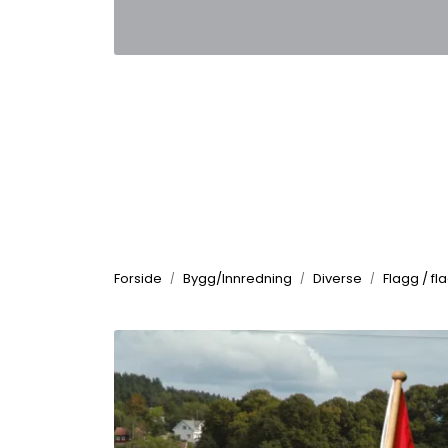
Skip to main content
|
|
Kontakt oss
Nyhetsbrev
Nyh
Forside
Bygg/Innredning
Diverse
Flagg / f