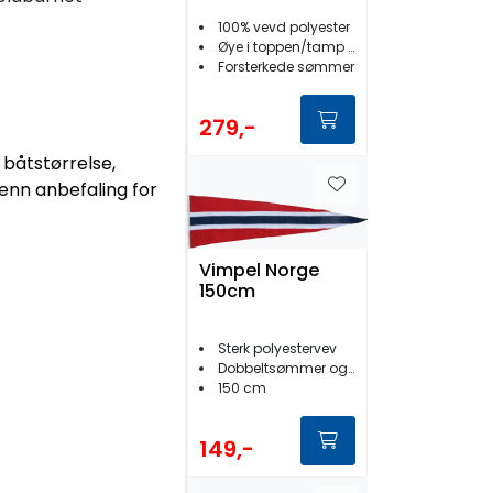
100% vevd polyester
Øye i toppen/tamp nederst
Forsterkede sømmer
279,-
 båtstørrelse,
menn anbefaling for
Vimpel Norge
150cm
Sterk polyestervev
Dobbeltsømmer og forsterket rygg
150 cm
149,-