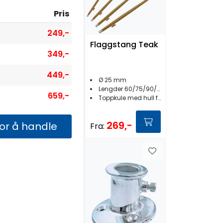
Pris
249,-
Flaggstang Teak
349,-
449,-
Ø 25 mm
Lengder 60/75/90/120 cm
659,-
Toppkule med hull for line
269,-
for å handle
Fra: