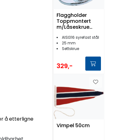
Flaggholder
Toppmontert
m/Låseskrue
Syrefast 25mm
AISI316 syrefast stål
25 mm
Settskrue
329,-
or å etterligne
Vimpel 50cm
holdbarhet