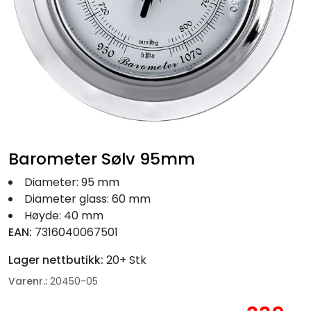
Fortøyning
Fritid/Sikkerhet
Båtpleie/Opplag
Seil
Barometer Sølv 95mm
Nyheter
Diameter: 95 mm
Diameter glass: 60 mm
Høyde: 40 mm
EAN:
7316040067501
Lager nettbutikk:
20+ Stk
Varenr.:
20450-05