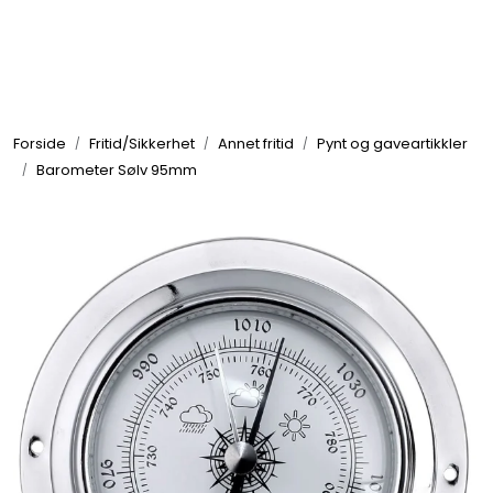
Skip to main content
Elektronikk
Forside
Fritid/Sikkerhet
Annet fritid
Pynt og gaveartikkler
Elektrisk
Barometer Sølv 95mm
Bygg/Innredning
Komfort
VVS
Motor/Styring