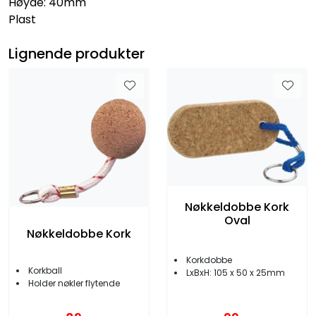
Høyde: 40mm
Plast
Lignende produkter
Nøkkeldobbe Kork
Oval
Nøkkeldobbe Kork
Korkdobbe
Korkball
LxBxH: 105 x 50 x 25mm
Holder nøkler flytende