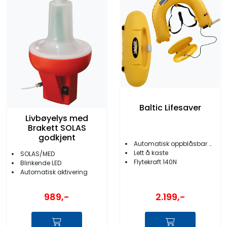
Baltic Lifesaver
Livbøyelys med
Brakett SOLAS
godkjent
Automatisk oppblåsbar hesteskobøye
Lett å kaste
SOLAS/MED
Flytekraft 140N
Blinkende LED
Automatisk aktivering
989,-
2.199,-