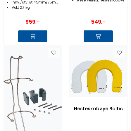
Reservetrekk hesteskobøye
Innv./utv. Ø: 45mm/75mm
Vekt 2,7 kg
549,-
959,-
Hesteskobøye Baltic