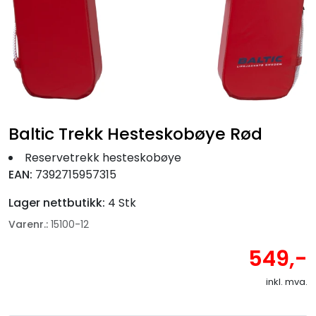
Fortøyning
Fritid/Sikkerhet
Båtpleie/Opplag
Baltic Trekk Hesteskobøye Rød
Seil
Reservetrekk hesteskobøye
Nyheter
EAN:
7392715957315
Lager nettbutikk:
4 Stk
Varenr.:
15100-12
549,-
inkl. mva.