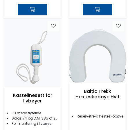
Baltic Trekk
Kastelinesett for
Hesteskobøye Hvit
livbøyer
30 meter flyteline
Reservetrekk hesteskobøye
Solas 74 og D.M. 385 of 29/9/99
For montering i livbøye