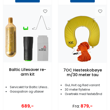
Baltic Lifesaver re-
7OC Hesteskobøye
arm kit
m/30 meter tau
Gul, Hvit og Rød variant
Servicekit for Baltic Lifesaver
30 meter flyteline
Gasspatron og utløser
Overtrekk med festebånd
689,-
879,-
Fra: