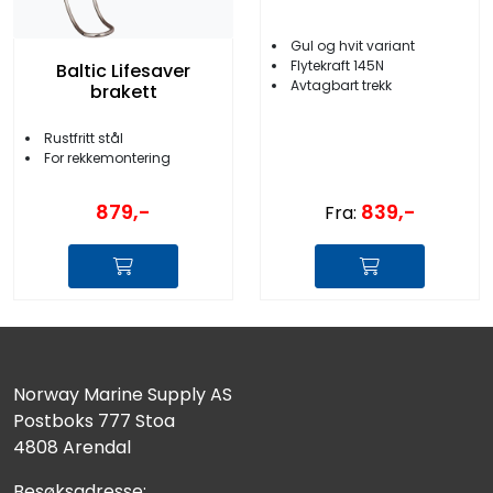
Gul og hvit variant
Flytekraft 145N
Baltic Lifesaver
Avtagbart trekk
brakett
Rustfritt stål
For rekkemontering
879,-
839,-
Fra:
Norway Marine Supply AS
Postboks 777 Stoa
4808 Arendal
Besøksadresse: