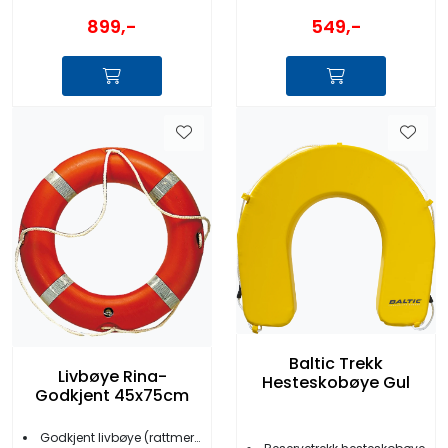
899,-
549,-
Baltic Trekk
Livbøye Rina-
Hesteskobøye Gul
Godkjent 45x75cm
Godkjent livbøye (rattmerket)