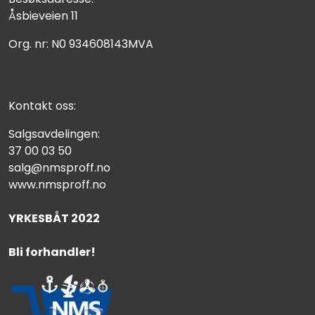
Åsbieveien 11
Org. nr: N0 934608143MVA
Kontakt oss:
Salgsavdelingen:
37 00 03 50
salg@nmsproff.no
www.nmsproff.no
YRKESBÅT 2022
Bli forhandler!