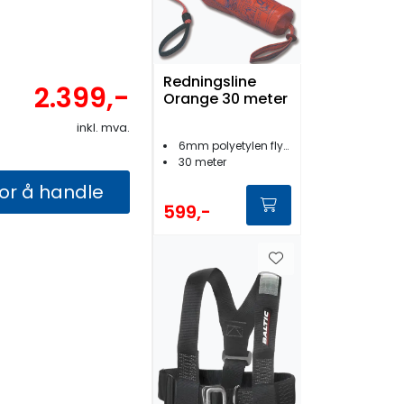
Redningsline
2.399,-
Orange 30 meter
inkl. mva.
6mm polyetylen flytetau
30 meter
for å handle
599,-