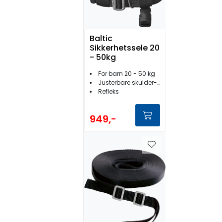
Baltic
Sikkerhetssele 20
- 50kg
For barn 20 - 50 kg
Justerbare skulder- og midjebånd
Refleks
949,-