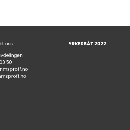
t oss:
YRKESBÅT 2022
vdelingen:
 03 50
nmsproff.no
msproff.no