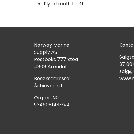
Flytekreaft: 100N
Norway Marine
Kontak
Supply AS
Salgsa
Postboks 777 Stoa
37 00
4808 Arendal
salg@
Besøksadresse:
www.n
Åsbieveien 11
Org. nr: N0
934608143MVA