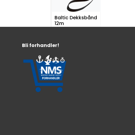
Baltic Dekksbånd
12m
Bruddstyrke 2000 kg
Bli forhandler!
Godkjent for havkappseiling
859,-