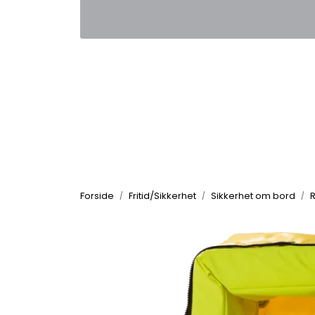
Skip to main content
|
|
Kontakt oss
Nyhetsbrev
Nyh
Forside
Fritid/Sikkerhet
Sikkerhet om bord
R