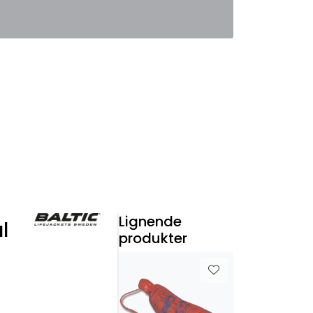
0
Favoritter
Logg inn
Lignende
l
produkter