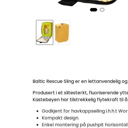
Baltic Rescue Sling er en lettanvendelig og
Produsert i et slitesterkt, fluoriserende y
Kastebøyen har tilstrekkelig flytekraft til 
Godkjent for havkappseiling i.h.h.t Wor
Kompakt design.
Enkel montering på pushpit horisontalt