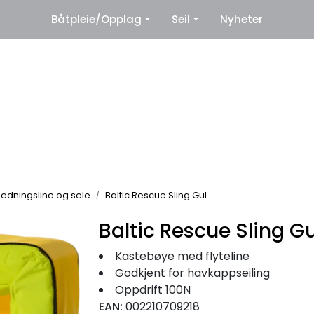
|
Båtpleie/Opplag
Seil
Nyheter
eter
Leverandører
edningsline og sele
Baltic Rescue Sling Gul
Baltic Rescue Sling Gu
Kastebøye med flyteline
Godkjent for havkappseiling
Oppdrift 100N
EAN:
002210709218