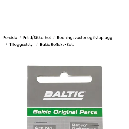
Skip to main content
Elektronikk
Forside
Fritid/Sikkerhet
Redningsvester og flyteplagg
Elektrisk
Tilleggsutstyr
Baltic Refleks-Sett
Bygg/Innredning
Komfort
VVS
Motor/Styring