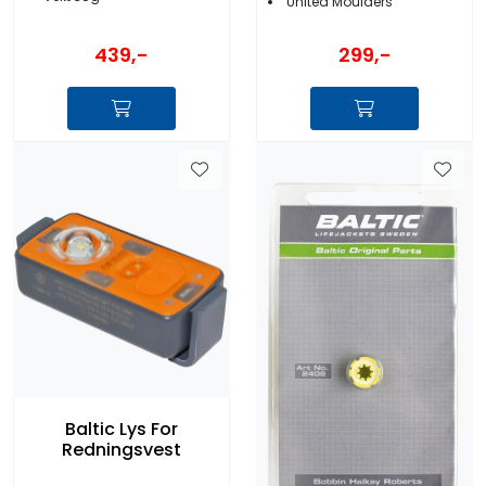
United Moulders
439,-
299,-
Baltic Lys For
Redningsvest