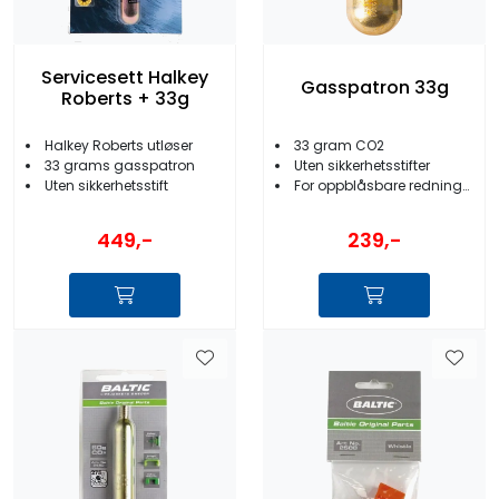
Servicesett Halkey
Gasspatron 33g
Roberts + 33g
Halkey Roberts utløser
33 gram CO2
33 grams gasspatron
Uten sikkerhetsstifter
Uten sikkerhetsstift
For oppblåsbare redningsvester
449,-
239,-