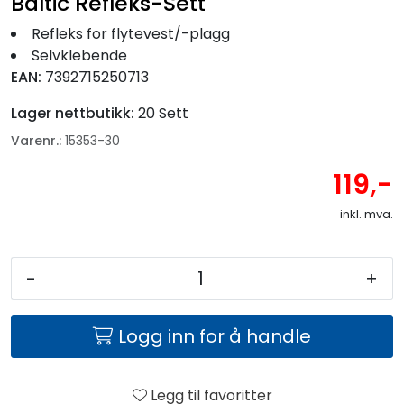
Baltic Refleks-Sett
Refleks for flytevest/-plagg
Selvklebende
EAN:
7392715250713
Lager nettbutikk:
20 Sett
Varenr.:
15353-30
119,-
inkl. mva.
-
+
Logg inn for å handle
Legg til favoritter