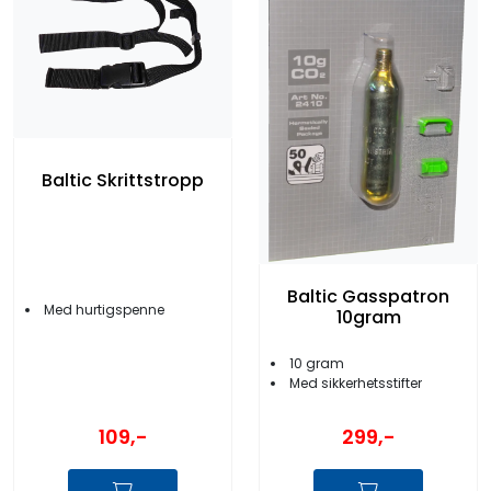
Baltic Skrittstropp
Baltic Gasspatron
Med hurtigspenne
10gram
10 gram
Med sikkerhetsstifter
109,-
299,-