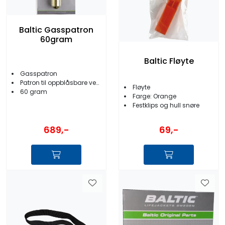
Baltic Gasspatron
60gram
Baltic Fløyte
Gasspatron
Patron til oppblåsbare vester
Fløyte
60 gram
Farge: Orange
Festklips og hull snøre
689,-
69,-