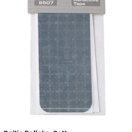
Fortøyning
Fritid/Sikkerhet
Båtpleie/Opplag
Seil
Nyheter