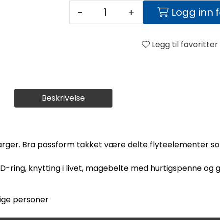
-
+
Logg inn 
Legg til favoritter
Beskrivelse
e farger. Bra passform takket være delte flyteelementer s
-ring, knytting i livet, magebelte med hurtigspenne og gli
ige personer