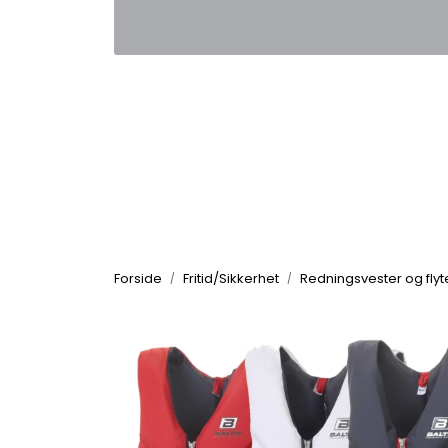
Skip to main content
|
|
Kontakt oss
Nyhetsbrev
Nyh
Forside
Fritid/Sikkerhet
Redningsvester og fly