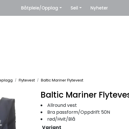
|
Båtpleie/Opplag
Seil
Nyheter
eter
Leverandører
teplagg
Flytevest
Baltic Mariner Flytevest
Baltic Mariner Flyteve
Allround vest
Bra passform/Oppdrift 50N
rød/Hvit/Blå
Variant