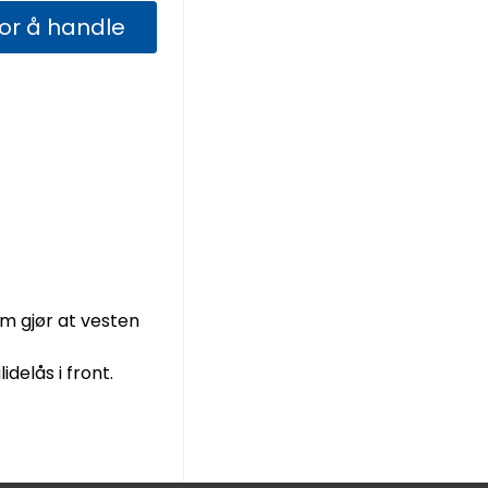
for å handle
om gjør at vesten
delås i front.