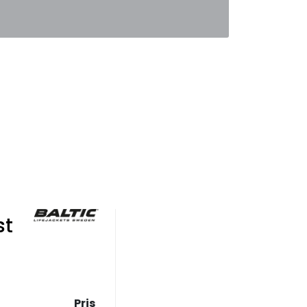
0
Favoritter
Logg inn
st
Pris