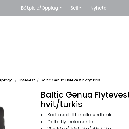
|
Båtpleie/Opplag
Seil
Nyheter
eter
Leverandører
teplagg
Flytevest
Baltic Genua Flytevest hvit/turkis
Baltic Genua Flyteves
hvit/turkis
Kort modell for allroundbruk
Delte flyteelementer
25-40kg/40-50kg/50-70kg