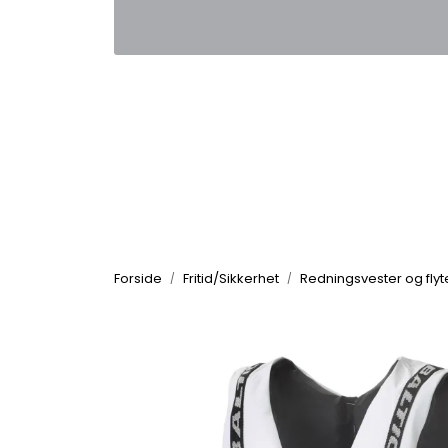
Skip to main content
|
|
Kontakt oss
Nyhetsbrev
Nyh
Forside
Fritid/Sikkerhet
Redningsvester og fly