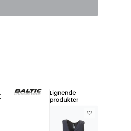
0
Favoritter
Logg inn
Lignende
t
produkter