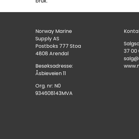
bruk.
Norway Marine
Kontak
Supply AS
Salgsa
Postboks 777 Stoa
37 00
4808 Arendal
salg@
Besøksadresse:
www.n
Åsbieveien 11
Org. nr: N0
934608143MVA