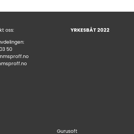
t oss:
YRKESBÅT 2022
vdelingen:
 03 50
nmsproff.no
msproff.no
Gurusoft