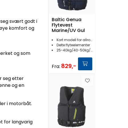
Baltic Genua
 seg svært godt i
Flytevest
 høye komfort og
Marine/UV Gul
Kort modell for allroundbruk
Delte flyteelementer
25-40kg/40-50kg/50-70kg
merket og som
829,-
Fra:
r seg etter
penne og en
ler i motorbåt.
t for langvarig