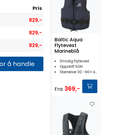
Pris
829,-
829,-
Baltic Aqua
829,-
Flytevest
Marineblå
Smidig flytevest
for å handle
Oppdrift 50N
Størrelser 30 -90+ kg
369,-
Fra: