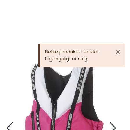
Skip to main content
Elektronikk
Elektrisk
Dette produktet er ikke
tilgjengelig for salg.
Bygg/Innredning
Komfort
VVS
Motor/Styring