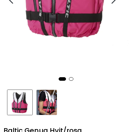
Fortøyning
Fritid/Sikkerhet
Båtpleie/Opplag
Seil
Nyheter
Baltic Genua Hvit/rosa