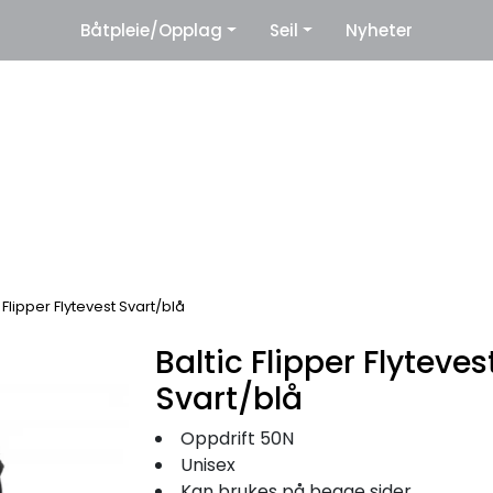
|
Båtpleie/Opplag
Seil
Nyheter
eter
Leverandører
 Flipper Flytevest Svart/blå
Baltic Flipper Flyteves
Svart/blå
Oppdrift 50N
Unisex
Kan brukes på begge sider