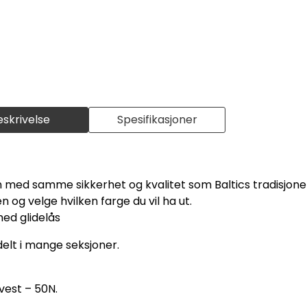
eskrivelse
Spesifikasjoner
 med samme sikkerhet og kvalitet som Baltics tradisjonel
 og velge hvilken farge du vil ha ut.
ed glidelås
elt i mange seksjoner.
vest – 50N.