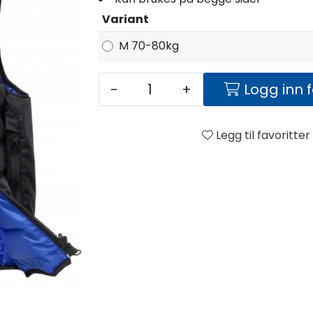
Variant
M 70-80kg
-
+
Logg inn 
Legg til favoritter