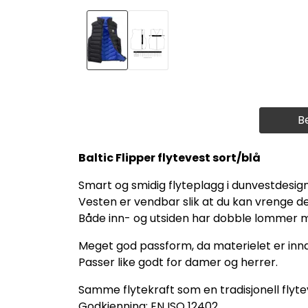
B
Baltic Flipper flytevest sort/blå
Smart og smidig flyteplagg i dunvestdesign
Vesten er vendbar slik at du kan vrenge den
Både inn- og utsiden har dobble lommer m
Meget god passform, da materielet er innd
Passer like godt for damer og herrer.
Samme flytekraft som en tradisjonell flyte
Godkjenning: EN ISO 12402