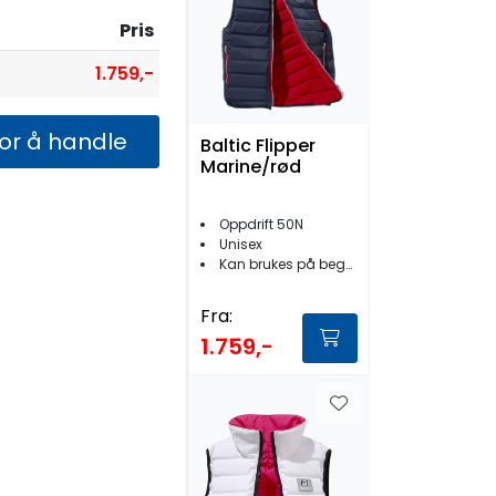
Pris
1.759,-
for å handle
Baltic Flipper
Marine/rød
Oppdrift 50N
Unisex
Kan brukes på begge sider
Fra:
1.759,-