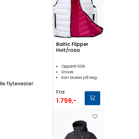
Baltic Flipper
Hvit/rosa
Oppdrift 50N
Unisex
Kan brukes på begge sider
le flytevester.
Fra:
1.759,-