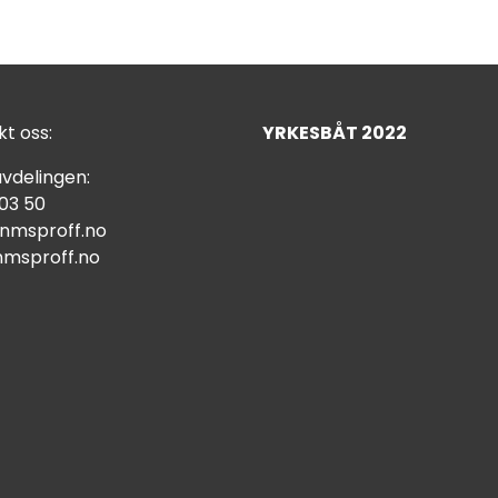
t oss:
YRKESBÅT 2022
vdelingen:
 03 50
nmsproff.no
msproff.no