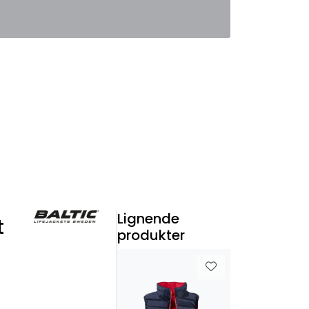
0
Favoritter
Logg inn
Lignende
t
produkter