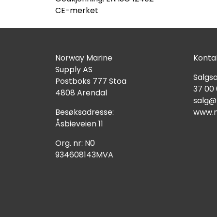
CE-merket
Norway Marine
Kontak
Supply AS
Salgsa
Postboks 777 Stoa
37 00
4808 Arendal
salg@
Besøksadresse:
www.n
Åsbieveien 11
Org. nr: N0
934608143MVA