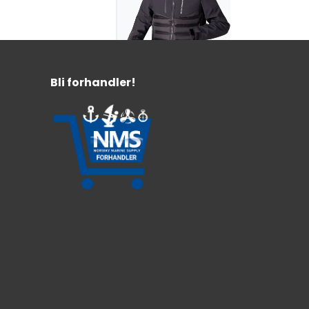
Bli forhandler!
Baltic Hamble
flytejakke
Vindtett flytejakke
Materiale av softshell
Behagelig jakke som gir en god passform
Fra:
3.202,-