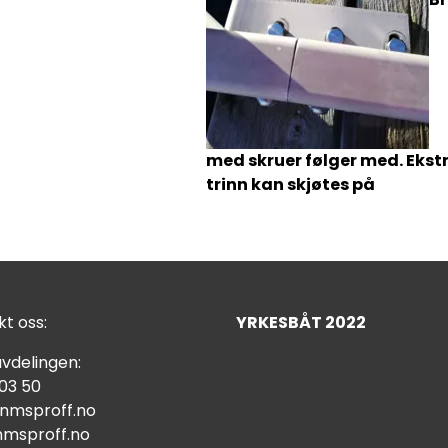
med skruer følger med. Ekst
trinn kan skjøtes på
t oss:
YRKESBÅT 2022
vdelingen:
 03 50
nmsproff.no
msproff.no