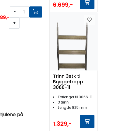
6.699,-
-
589,-
+
Trinn 3stk til
Bryggetrapp
3066-11
Forlenger til 3066-11
3 trinn
Lengde 825 mm
hjulene på
1.329,-