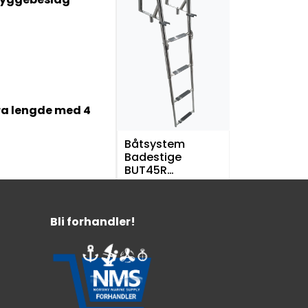
ra lengde med 4
Båtsystem
Badestige
BUT45R
Sammenleggbar
Hektes av/på
Klappes enkelt sammen
LxBxH: 1300x287x230 mm
Bli forhandler!
8.599,-