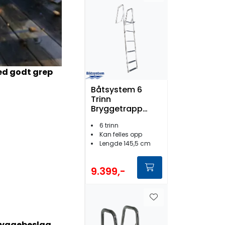
d godt grep
Båtsystem 6
Trinn
Bryggetrapp
BUT50
6 trinn
Kan felles opp
Lengde 145,5 cm
9.399,-
ryggebeslag