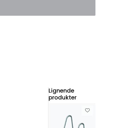
0
Favoritter
Logg inn
Lignende
produkter