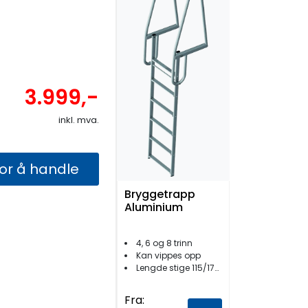
3.999,-
inkl. mva.
for å handle
Bryggetrapp
Aluminium
4, 6 og 8 trinn
Kan vippes opp
Lengde stige 115/170/224 cm
Fra: