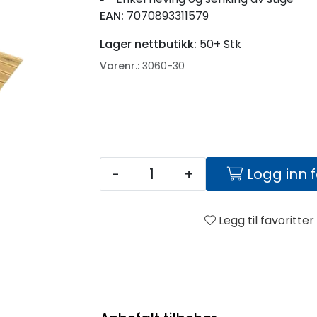
EAN:
7070893311579
Lager nettbutikk:
50+ Stk
Varenr.:
3060-30
-
+
Logg inn 
Legg til favoritter