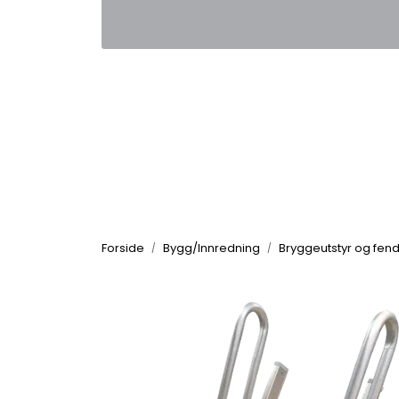
Skip to main content
|
|
Kontakt oss
Nyhetsbrev
Nyh
Forside
Bygg/Innredning
Bryggeutstyr og fende