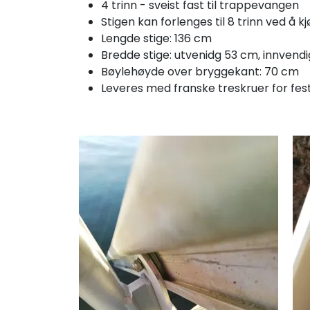
4 trinn - sveist fast til trappevangen
Stigen kan forlenges til 8 trinn ved å 
Lengde stige: 136 cm
Bredde stige: utvenidg 53 cm, innvend
Bøylehøyde over bryggekant: 70 cm
Leveres med franske treskruer for fe