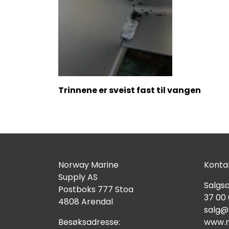
Trinnene er sveist fast til vangen
Norway Marine
Kontak
Supply AS
Salgsa
Postboks 777 Stoa
37 00
4808 Arendal
salg@
Besøksadresse:
www.n