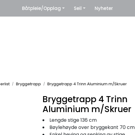
|
Båtpleie/Opplag
Seil
Nyheter
eter
Leverandører
rlist
Bryggetrapp
Bryggetrapp 4 Trinn Aluminium m/Skruer
Bryggetrapp 4 Trinn
Aluminium m/Skruer
Lengde stige 136 cm
Bøylehøyde over bryggekant 70 cm
Enkel heving og senking av stige