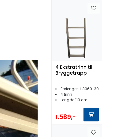
4 Ekstratrinn til
Bryggetrapp
Forlenger til 3060-30
4 trinn
Lengde 119 cm
1.589,-