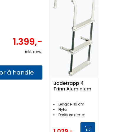
1.399,-
inkl. mva.
for å handle
Badetrapp 4
Trinn Aluminium
Lengde 116 cm
Flyter
Dreibare armer
1.029,-