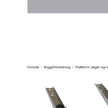
Skip to main content
|
|
Kontakt oss
Nyhetsbrev
Nyh
Forside
Bygg/Innredning
Plattform, stiger og 