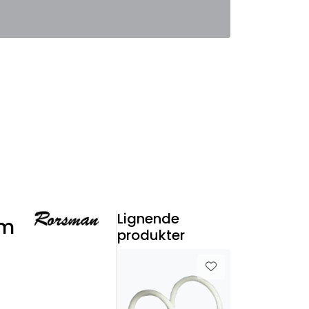
0
Favoritter
Logg inn
Lignende
rm
produkter