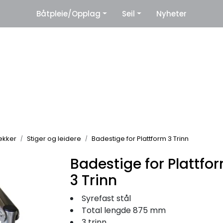
|
Båtpleie/Opplag
Seil
Nyheter
eter
Leverandører
rekker
Stiger og leidere
Badestige for Plattform 3 Trinn
Badestige for Plattfo
3 Trinn
Syrefast stål
Total lengde 875 mm
3 trinn