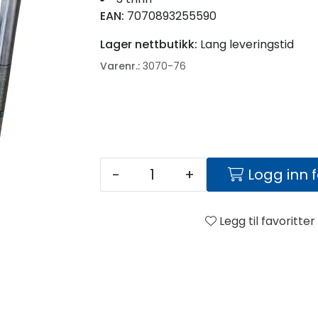
EAN:
7070893255590
Lager nettbutikk:
Lang leveringstid
Varenr.:
3070-76
-
+
Logg inn 
Legg til favoritter