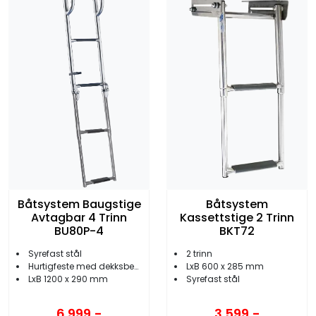
Båtsystem Baugstige
Båtsystem
Avtagbar 4 Trinn
Kassettstige 2 Trinn
BU80P-4
BKT72
Syrefast stål
2 trinn
Hurtigfeste med dekksbeslag
LxB 600 x 285 mm
LxB 1200 x 290 mm
Syrefast stål
6.999,-
3.599,-