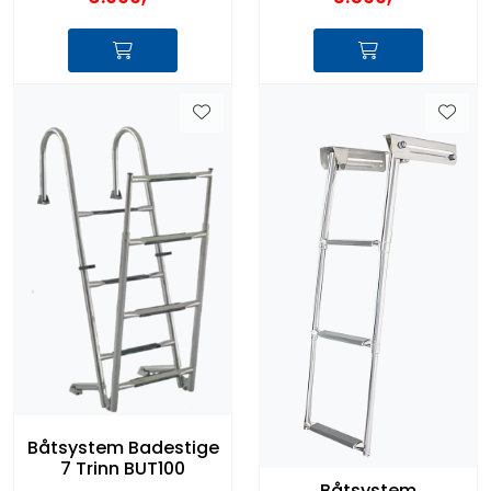
Båtsystem Badestige
7 Trinn BUT100
Båtsystem