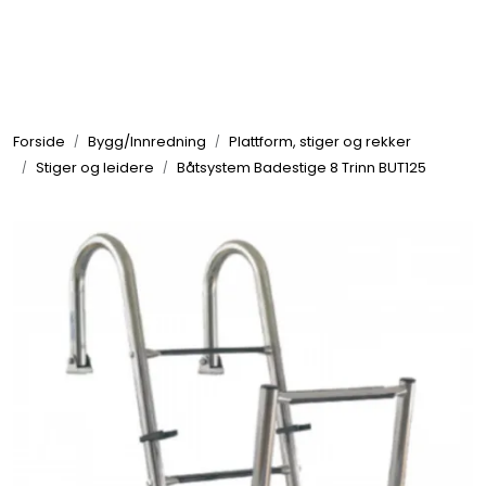
Skip to main content
Elektronikk
Forside
Bygg/Innredning
Plattform, stiger og rekker
Elektrisk
Stiger og leidere
Båtsystem Badestige 8 Trinn BUT125
Bygg/Innredning
Komfort
VVS
Motor/Styring