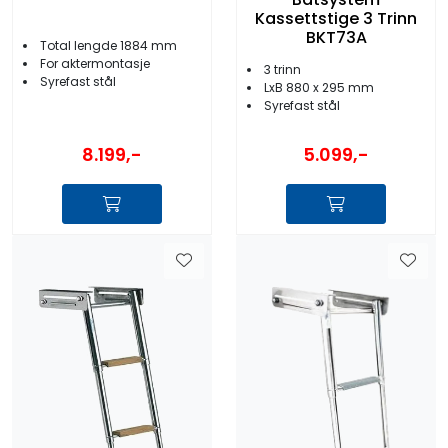
Kassettstige 3 Trinn
BKT73A
Total lengde 1884 mm
For aktermontasje
3 trinn
Syrefast stål
LxB 880 x 295 mm
Syrefast stål
8.199,-
5.099,-