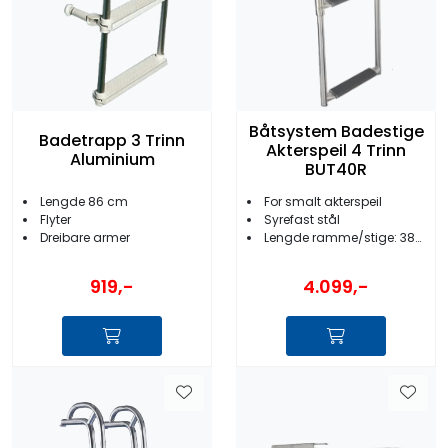
Båtsystem Badestige
Badetrapp 3 Trinn
Akterspeil 4 Trinn
Aluminium
BUT40R
Lengde 86 cm
For smalt akterspeil
Flyter
Syrefast stål
Dreibare armer
Lengde ramme/stige: 385/495 mm
919,-
4.099,-