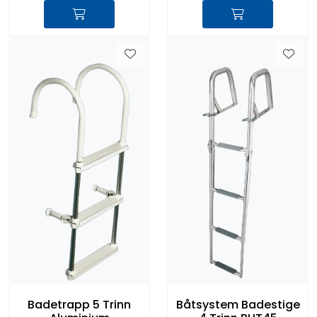
Badetrapp 5 Trinn
Båtsystem Badestige