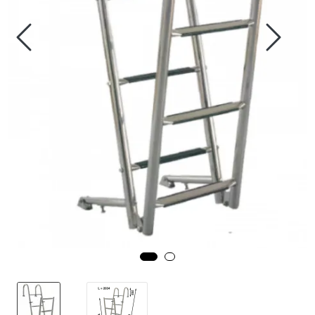
Fortøyning
Fritid/Sikkerhet
Båtpleie/Opplag
Seil
Nyheter