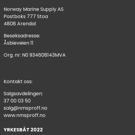
Norway Marine Supply AS
Postboks 777 Stoa
4808 Arendal
Besøksadresse:
Åsbieveien 11
Org. nr: N0 934608143MVA
Kontakt oss:
Salgsavdelingen:
37 00 03 50
salg@nmsproff.no
www.nmsproff.no
YRKESBÅT 2022