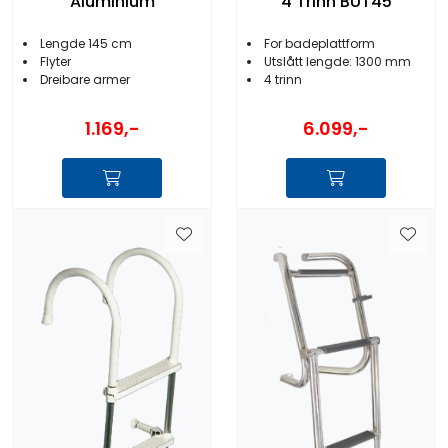
Aluminium
4 Trinn BUT45
Lengde 145 cm
For badeplattform
Flyter
Utslått lengde: 1300 mm
Dreibare armer
4 trinn
1.169,-
6.099,-