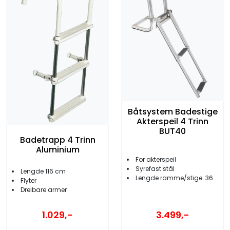
Båtsystem Badestige
Akterspeil 4 Trinn
BUT40
Badetrapp 4 Trinn
Aluminium
For akterspeil
Syrefast stål
Lengde 116 cm
Lengde ramme/stige: 360/590 mm
Flyter
Dreibare armer
1.029,-
3.499,-