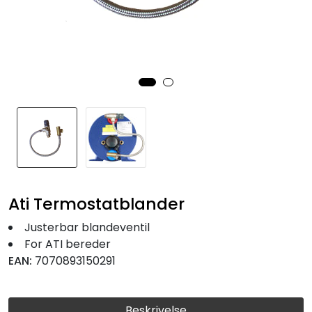
Fortøyning
Fritid/Sikkerhet
Båtpleie/Opplag
Seil
Nyheter
Ati Termostatblander
Justerbar blandeventil
For ATI bereder
EAN:
7070893150291
Beskrivelse