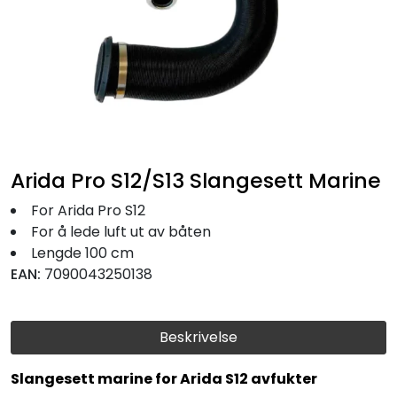
Fortøyning
Fritid/Sikkerhet
Båtpleie/Opplag
Seil
Arida Pro S12/S13 Slangesett Marine
For Arida Pro S12
Nyheter
For å lede luft ut av båten
Lengde 100 cm
EAN:
7090043250138
Beskrivelse
Slangesett marine for Arida S12 avfukter