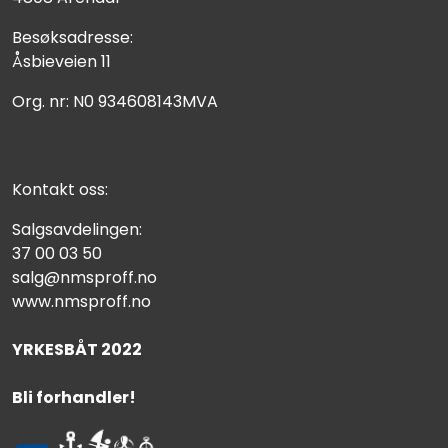
Besøksadresse:
Åsbieveien 11
Org. nr: N0 934608143MVA
Kontakt oss:
Salgsavdelingen:
37 00 03 50
salg@nmsproff.no
www.nmsproff.no
YRKESBÅT 2022
Bli forhandler!