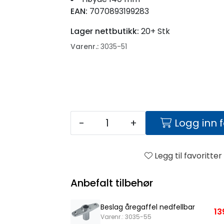
EAN:
7070893199283
Lager nettbutikk:
20+ Stk
Varenr.:
3035-51
-
+
Logg inn 
Legg til favoritter
Anbefalt tilbehør
Beslag åregaffel nedfellbar
13
Varenr.: 3035-55