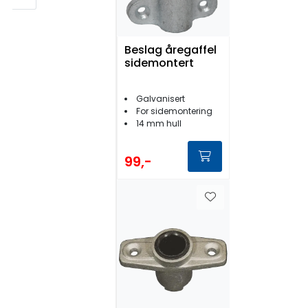
Beslag åregaffel
sidemontert
Galvanisert
For sidemontering
14 mm hull
99,-