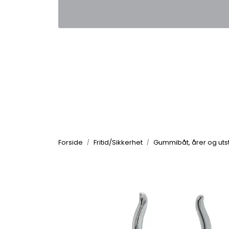
Skip to main content
|
|
Kontakt oss
Nyhetsbrev
Nyh
Forside
Fritid/Sikkerhet
Gummibåt, årer og uts