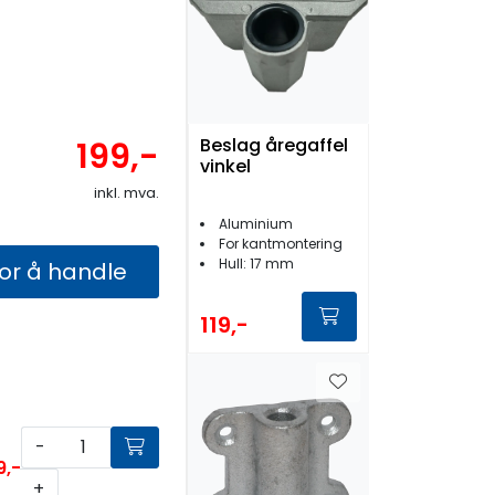
Beslag åregaffel
199,-
vinkel
inkl. mva.
Aluminium
For kantmontering
Hull: 17 mm
for å handle
119,-
-
9,-
+