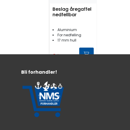
Beslag åregaffel
nedfellbar
Aluminium
For nedfelling
17 mm hull
89,-
Bli forhandler!
Beslag åregaffel
nedfellbar