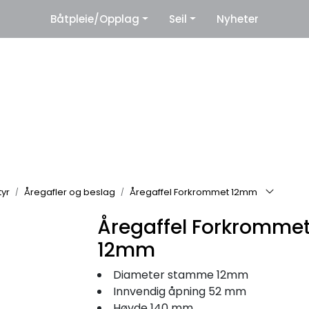
|
Båtpleie/Opplag
Seil
Nyheter
eter
Leverandører
tyr
Åregafler og beslag
Åregaffel Forkrommet 12mm
Åregaffel Forkromme
12mm
Diameter stamme 12mm
Innvendig åpning 52 mm
Høyde 140 mm