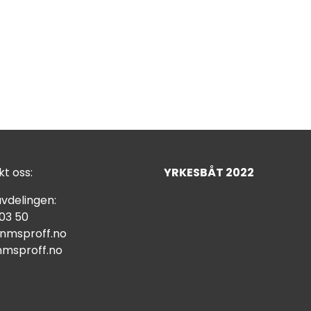
t oss:
YRKESBÅT 2022
vdelingen:
 03 50
nmsproff.no
msproff.no