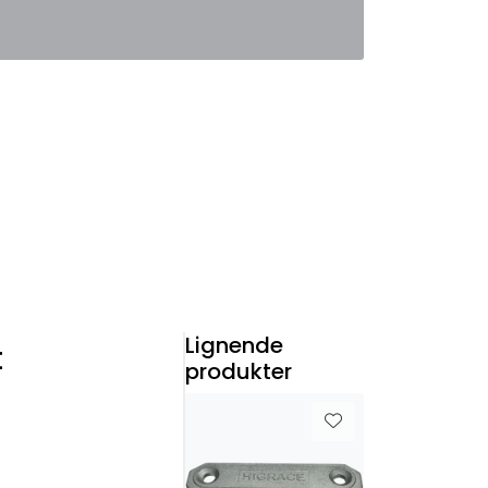
0
Favoritter
Logg inn
Lignende
t
produkter