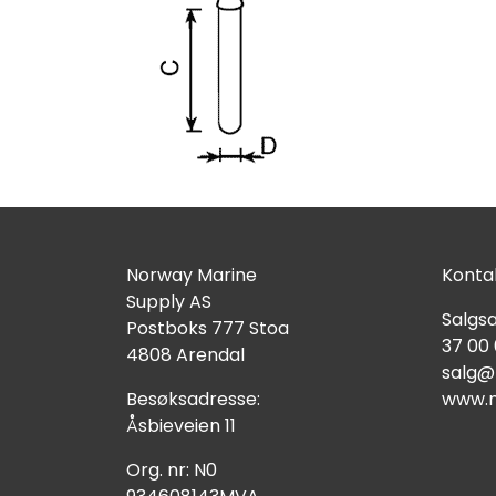
Norway Marine
Kontak
Supply AS
Salgsa
Postboks 777 Stoa
37 00
4808 Arendal
salg@
Besøksadresse:
www.n
Åsbieveien 11
Org. nr: N0