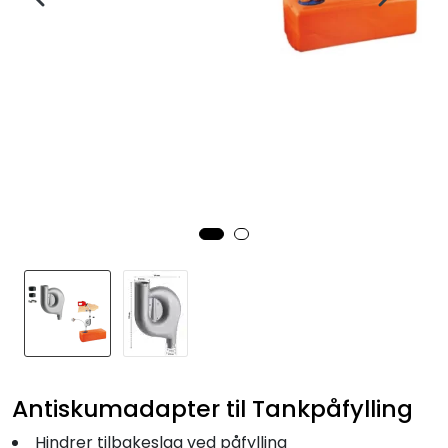
Fortøyning
Fritid/Sikkerhet
Båtpleie/Opplag
Seil
Nyheter
Antiskumadapter til Tankpåfylling
Hindrer tilbakeslag ved påfylling