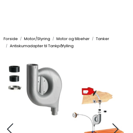
Skip to main content
Elektronikk
Forside
Motor/Styring
Motor og tilbehør
Tanker
Elektrisk
Antiskumadapter til Tankpåfylling
Bygg/Innredning
Komfort
VVS
Motor/Styring