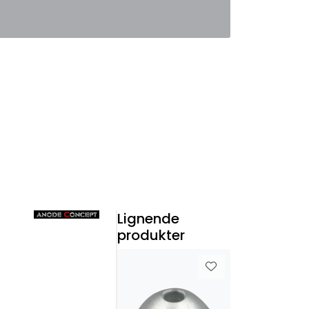
0
Favoritter
Logg inn
Lignende
produkter