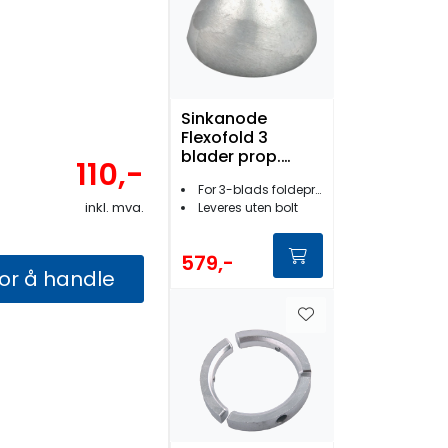
Sinkanode
Flexofold 3
blader prop.
110,-
mutter
For 3-blads foldepropell:Ø utvendig: 67 mm
inkl. mva.
Leveres uten bolt
579,-
for å handle