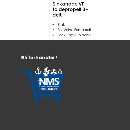
Sinkanode VP
foldepropell 3-
delt
Sink
For Volvo Penta seildrev
For 2- og 3-blads foldepropell
209,-
Bli forhandler!
Plugganode til
Volvo Penta
16x30mm VO4