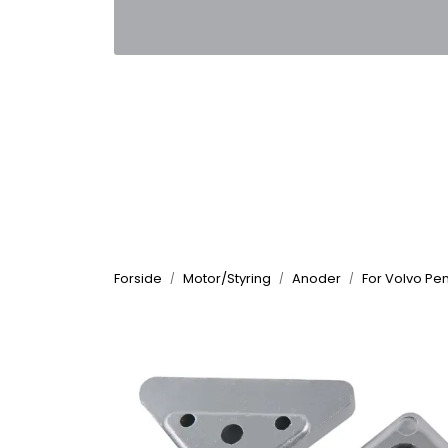
Skip to main content
|
|
Kontakt oss
Nyhetsbrev
Nyh
Forside
Motor/Styring
Anoder
For Volvo Pe