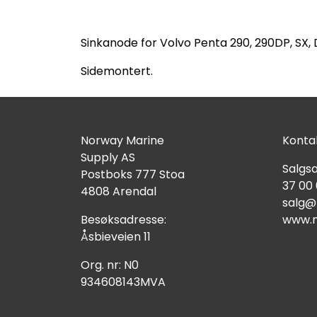
Sinkanode for Volvo Penta 290, 290DP, SX, 
Sidemontert.
Norway Marine
Kontak
Supply AS
Salgsa
Postboks 777 Stoa
37 00
4808 Arendal
salg@
Besøksadresse:
www.n
Åsbieveien 11
Org. nr: N0
934608143MVA