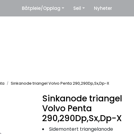
|
Båtpleie/Opplag
Seil
Nyheter
eter
Leverandører
nta
Sinkanode triangel Volvo Penta 290,290Dp,Sx,Dp-X
Sinkanode triangel
Volvo Penta
290,290Dp,Sx,Dp-X
Sidemontert triangelanode