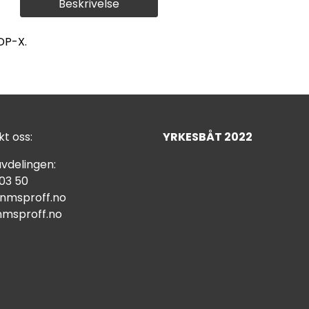
Beskrivelse
DP-X.
t oss:
YRKESBÅT 2022
vdelingen:
 03 50
nmsproff.no
msproff.no