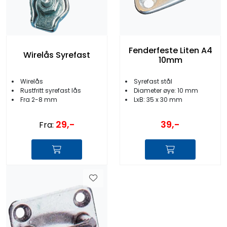
Fenderfeste Liten A4
Wirelås Syrefast
10mm
Wirelås
Syrefast stål
Rustfritt syrefast lås
Diameter øye: 10 mm
Fra 2-8 mm
LxB: 35 x 30 mm
29,-
39,-
Fra: