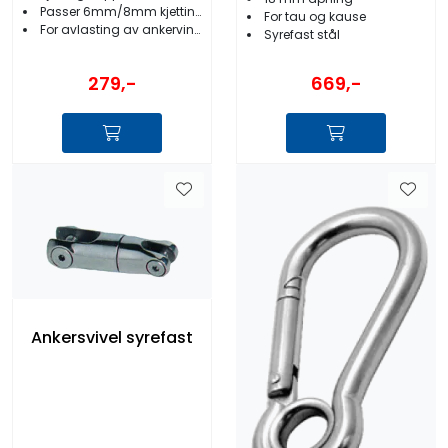
Passer 6mm/8mm kjetting
For tau og kause
For avlasting av ankervinsj
Syrefast stål
279,-
669,-
Ankersvivel syrefast