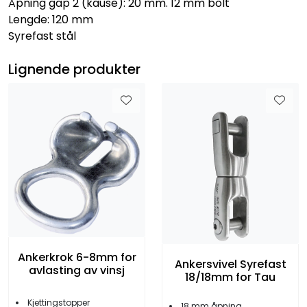
Åpning gap 2 (kause): 20 mm. 12 mm bolt
Lengde: 120 mm
Syrefast stål
Lignende produkter
Ankerkrok 6-8mm for
Ankersvivel Syrefast
avlasting av vinsj
18/18mm for Tau
Kjettingstopper
18 mm åpning