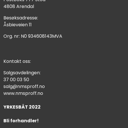
4808 Arendal
Besøksadresse:
Åsbieveien 11
Org. nr: N0 934608143MVA
Kontakt oss:
Salgsavdelingen:
37 00 03 50
salg@nmsproff.no
www.nmsproff.no
YRKESBÅT 2022
Bli forhandler!