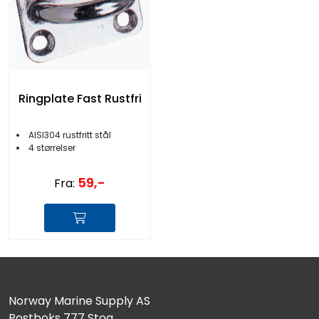
Ringplate Fast Rustfri
AISI304 rustfritt stål
4 størrelser
59,-
Fra:
Norway Marine Supply AS
Postboks 777 Stoa