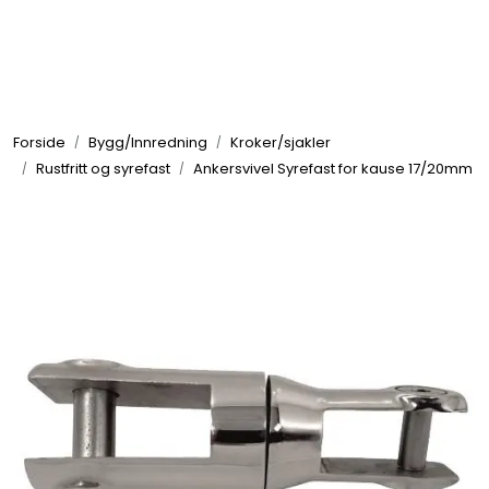
Skip to main content
Elektronikk
Forside
Bygg/Innredning
Kroker/sjakler
Elektrisk
Rustfritt og syrefast
Ankersvivel Syrefast for kause 17/20mm
Bygg/Innredning
Komfort
VVS
Motor/Styring