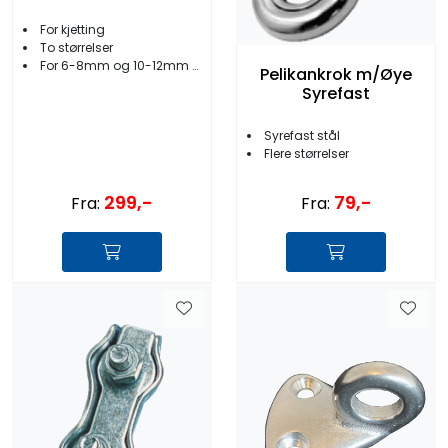
For kjetting
To størrelser
For 6-8mm og 10-12mm kjetting
Pelikankrok m/Øye
Syrefast
Syrefast stål
Flere størrelser
299,-
79,-
Fra:
Fra: