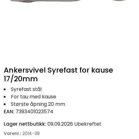
Fortøyning
Fritid/Sikkerhet
Båtpleie/Opplag
Seil
Ankersvivel Syrefast for kause
Nyheter
17/20mm
Syrefast stål
For tau med kause
Største åpning 20 mm
EAN:
7393401023574
Lager nettbutikk:
09.09.2026 Ubekreftet
Varenr.:
2014-38