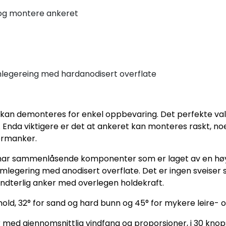
og montere ankeret
egereing med hardanodisert overflate
m kan demonteres for enkel oppbevaring. Det perfekte val
nda viktigere er det at ankeret kan monteres raskt, noe
ormanker.
g har sammenlåsende komponenter som er laget av en høy
legering med anodisert overflate. Det er ingen sveiser
håndterlig anker med overlegen holdekraft.
rhold, 32° for sand og hard bunn og 45° for mykere leire- 
r med gjennomsnittlig vindfang og proporsjoner, i 30 knops