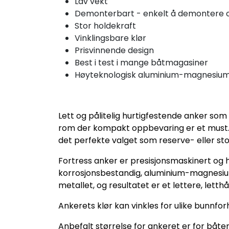
Lav vekt
Demonterbart - enkelt å demontere 
Stor holdekraft
Vinklingsbare klør
Prisvinnende design
Best i test i mange båtmagasiner
Høyteknologisk aluminium-magnesiuml
Lett og pålitelig hurtigfestende anker so
rom der kompakt oppbevaring er et must. E
det perfekte valget som reserve- eller st
Fortress anker er presisjonsmaskinert o
korrosjonsbestandig, aluminium-magnesium
metallet, og resultatet er et lettere, lett
Ankerets klør kan vinkles for ulike bunnfo
Anbefalt størrelse for ankeret er for båte