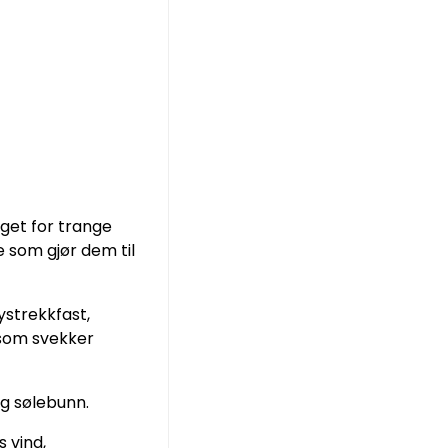
get for trange
 som gjør dem til
strekkfast,
 som svekker
og sølebunn.
 vind,