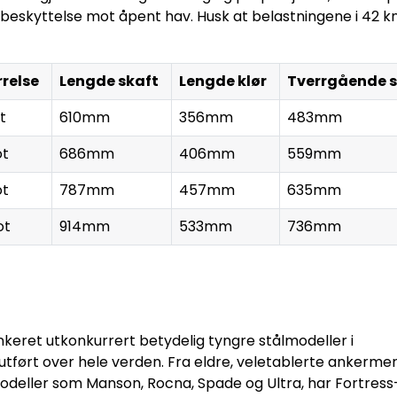
eskyttelse mot åpent hav. Husk at belastningene i 42 kn
rrelse
Lengde skaft
Lengde klør
Tverrgående 
t
610mm
356mm
483mm
ot
686mm
406mm
559mm
ot
787mm
457mm
635mm
ot
914mm
533mm
736mm
nkeret utkonkurrert betydelig tyngre stålmodeller i
tført over hele verden. Fra eldre, veletablerte ankerme
modeller som Manson, Rocna, Spade og Ultra, har Fortres