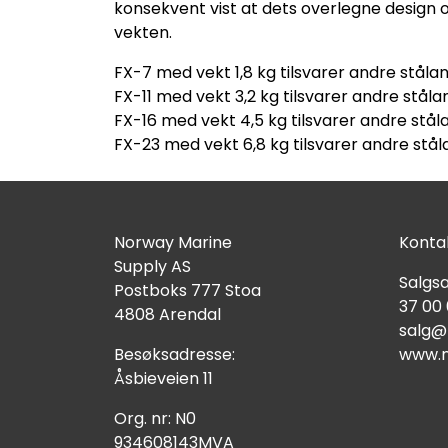
konsekvent vist at dets overlegne design 
vekten.
FX-7 med vekt 1,8 kg tilsvarer andre ståla
FX-11 med vekt 3,2 kg tilsvarer andre stål
FX-16 med vekt 4,5 kg tilsvarer andre stå
FX-23 med vekt 6,8 kg tilsvarer andre stål
Norway Marine
Kontak
Supply AS
Salgsa
Postboks 777 Stoa
37 00
4808 Arendal
salg@
Besøksadresse:
www.n
Åsbieveien 11
Org. nr: N0
934608143MVA