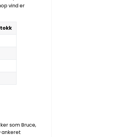
op vind er
stokk
rker som Bruce,
s-ankeret