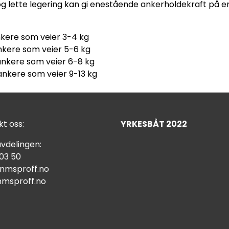
og lette legering kan gi enestående ankerholdekraft på e
nkere som veier 3-4 kg
ankere som veier 5-6 kg
lankere som veier 6-8 kg
ankere som veier 9-13 kg
t oss:
YRKESBÅT 2022
vdelingen:
 03 50
nmsproff.no
msproff.no