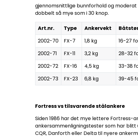
gjennomsnittlige bunnforhold og moderat b
dobbelt så mye som i 30 knop.
Art.nr.
Type
Ankervekt
Båtstø
2002-70
FX-7
1,8 kg
16-27 fo
2002-71
FX-11
3,2 kg
28-32 f
2002-72
FX-16
4,5 kg
33-38 f
2002-73
FX-23
6,8 kg
39-45 f
Fortress vs tilsvarende stålankere
Siden 1986 har det mye lettere Fortress-a
ankersammenligningstester som har blitt u
CQR, Danforth eller Delta til nyere anker