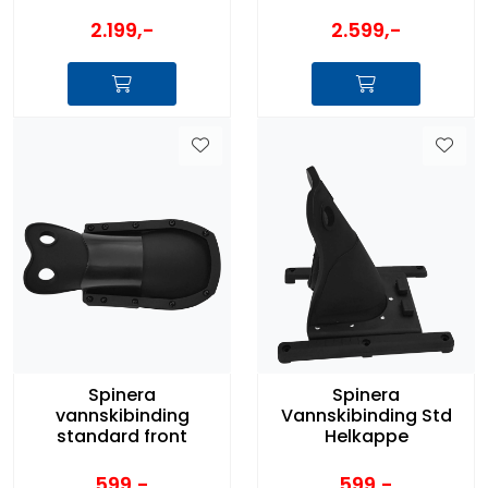
2.199,-
2.599,-
Spinera
Spinera
vannskibinding
Vannskibinding Std
standard front
Helkappe
599,-
599,-