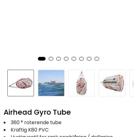
Fortøyning
Fritid/Sikkerhet
Båtpleie/Opplag
Seil
Nyheter
Airhead Gyro Tube
360 ° roterende tube
Kraftig K80 PVC