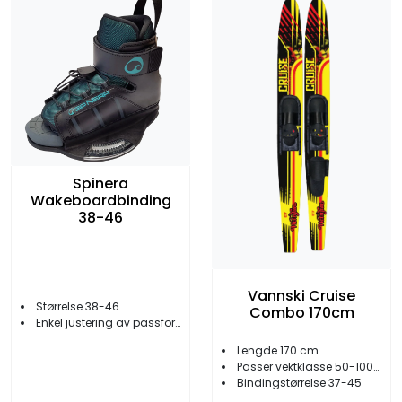
Spinera
Wakeboardbinding
38-46
Vannski Cruise
Størrelse 38-46
Combo 170cm
Enkel justering av passform
Lengde 170 cm
Passer vektklasse 50-100+ kg
Bindingstørrelse 37-45