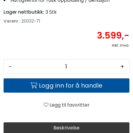
Hurtigventil for rask oppblåsing / deflasjon
Lager nettbutikk:
3 Stk
Varenr.:
20032-71
3.599,-
inkl. mva.
-
+
Logg inn for å handle
Legg til favoritter
Beskrivelse