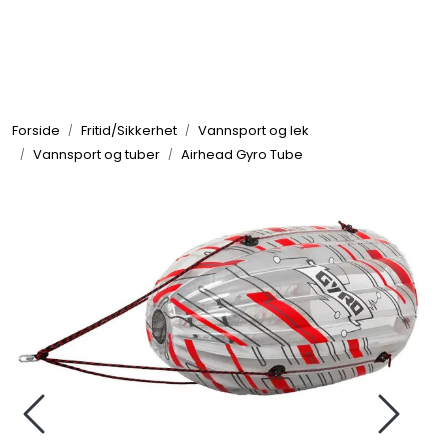
Skip to main content
Elektronikk
Forside
Fritid/Sikkerhet
Vannsport og lek
Elektrisk
Vannsport og tuber
Airhead Gyro Tube
Bygg/Innredning
Komfort
VVS
Motor/Styring