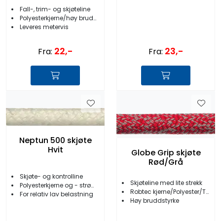
Fall-, trim- og skjøteline
Polyesterkjerne/høy bruddstyrke
Leveres metervis
22,-
23,-
Fra:
Fra:
Neptun 500 skjøte
Hvit
Globe Grip skjøte
Rød/Grå
Skjøte- og kontrolline
Skjøteline med lite strekk
Polyesterkjerne og - strømpe
Robtec kjerne/Polyester/Taslan-strømpe
For relativ lav belastning
Høy bruddstyrke