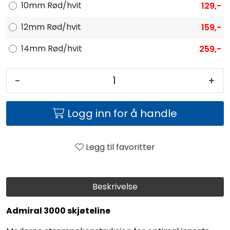
Fortøyning
10mm Rød/hvit
129,-
12mm Rød/hvit
159,-
Fritid/Sikkerhet
14mm Rød/hvit
259,-
Båtpleie/Opplag
-
+
Seil
Logg inn for å handle
Nyheter
Legg til favoritter
Beskrivelse
Admiral 3000 skjøteline