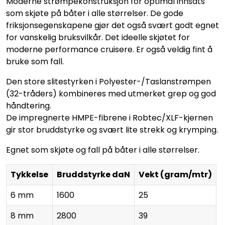
Moderne strømpekonstruksjon for optimal innsats
som skjøte på båter i alle størrelser. De gode
friksjonsegenskapene gjør det også svært godt egnet
for vanskelig bruksvilkår. Det ideelle skjøtet for
moderne performance cruisere. Er også veldig fint å
bruke som fall.
Den store slitestyrken i Polyester-/Taslanstrømpen
(32-tråders) kombineres med utmerket grep og god
håndtering.
De impregnerte HMPE-fibrene i Robtec/XLF-kjernen
gir stor bruddstyrke og svært lite strekk og krymping.
Egnet som skjøte og fall på båter i alle størrelser.
Tykkelse
Bruddstyrke daN
Vekt (gram/mtr)
6 mm
1600
25
8 mm
2800
39