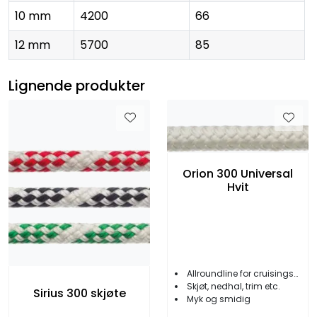
10 mm
4200
66
12 mm
5700
85
Lignende produkter
Orion 300 Universal
Hvit
Allroundline for cruisingseilere
Skjøt, nedhal, trim etc.
Sirius 300 skjøte
Myk og smidig