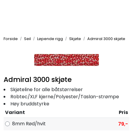
Skip to main content
Elektronikk
Forside
Seil
Løpende rigg
Skjøte
Admiral 3000 skjøte
Elektrisk
Bygg/Innredning
Admiral 3000 skjøte
Komfort
Skjøteline for alle båtstørrelser
Robtec/XLF kjerne/Polyester/Taslan-strømpe
VVS
Høy bruddstyrke
Variant
Pris
Motor/Styring
8mm Rød/hvit
79,-