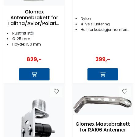
Glomex
Antennebrakett for
Nylon
Talitha/Avior/Polaris/
4-veis justering
WebBoat
Hull for kabelgjennomføring
Rustfritt stål
Ø: 25 mm
Høyde: 150 mm
399,-
829,-
Glomex Mastebrakett
for RA106 Antenner