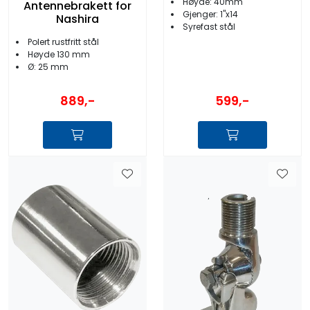
Høyde: 40mm
Antennebrakett for
Gjenger: 1''x14
Nashira
Syrefast stål
Polert rustfritt stål
Høyde 130 mm
Ø: 25 mm
889,-
599,-