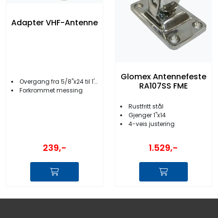
Adapter VHF-Antenne
Glomex Antennefeste
Overgang fra 5/8''x24 til 1''x14
RA107SS FME
Forkrommet messing
Rustfritt stål
Gjenger 1''x14
4-veis justering
239,-
1.529,-