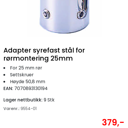
Fortøyning
Fritid/Sikkerhet
Båtpleie/Opplag
Adapter syrefast stål for
Seil
rørmontering 25mm
For 25 mm rør
Nyheter
Settskruer
Høyde 50,8 mm
EAN:
7070893130194
Lager nettbutikk:
9 Stk
Varenr.:
9554-01
379,-