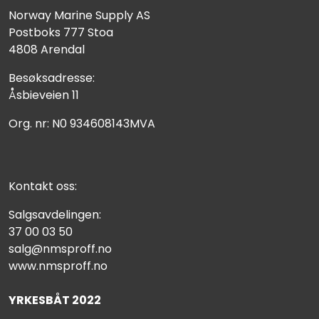
Norway Marine Supply AS
Postboks 777 Stoa
4808 Arendal
Besøksadresse:
Åsbieveien 11
Org. nr: N0 934608143MVA
Kontakt oss:
Salgsavdelingen:
37 00 03 50
salg@nmsproff.no
www.nmsproff.no
YRKESBÅT 2022