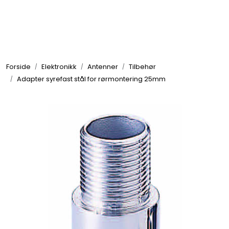
Skip to main content
Elektronikk
Forside
Elektronikk
Antenner
Tilbehør
Elektrisk
Adapter syrefast stål for rørmontering 25mm
Bygg/Innredning
Komfort
VVS
Motor/Styring