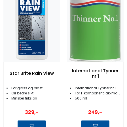
International Tynner
Star Brite Rain View
nr.1
For glass og plast
International Tynner nr.1
Gir bedre sikt
For 1-komponent lakkmalinger og lakker
Minsker friksjon
500 ml
329,-
249,-