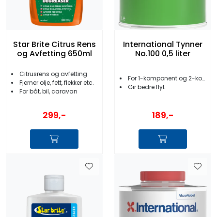
Star Brite Citrus Rens
International Tynner
og Avfetting 650ml
No.100 0,5 liter
Citrusrens og avfetting
For 1-komponent og 2-komponent
Fjerner olje, fett, flekker etc.
Gir bedre flyt
For båt, bil, caravan
299,-
189,-