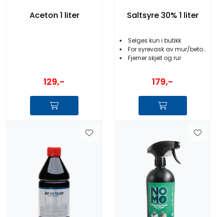
Aceton 1 liter
Saltsyre 30% 1 liter
Selges kun i butikk
For syrevask av mur/betong
Fjerner skjell og rur
129,-
179,-