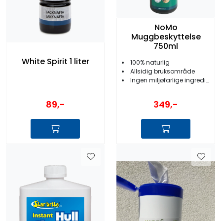
NoMo
Muggbeskyttelse
750ml
White Spirit 1 liter
100% naturlig
Allsidig bruksområde
Ingen miljøfarlige ingredienser
89,-
349,-