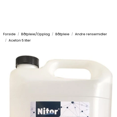
Skip to main content
Elektronikk
Forside
Båtpleie/Opplag
Båtpleie
Andre rensemidler
Elektrisk
Aceton 5 liter
Bygg/Innredning
Komfort
VVS
Motor/Styring