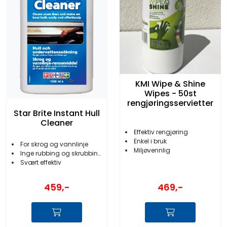
KMI Wipe & Shine
Wipes - 50st
rengjøringsservietter
Star Brite Instant Hull
Cleaner
Effektiv rengjøring
Enkel i bruk
For skrog og vannlinje
Miljøvennlig
Inge rubbing og skrubbing
Svært effektiv
459,-
469,-