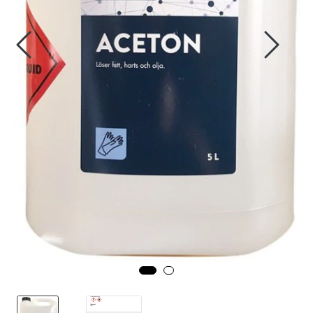
Fortøyning
Fritid/Sikkerhet
Båtpleie/Opplag
Seil
Nyheter