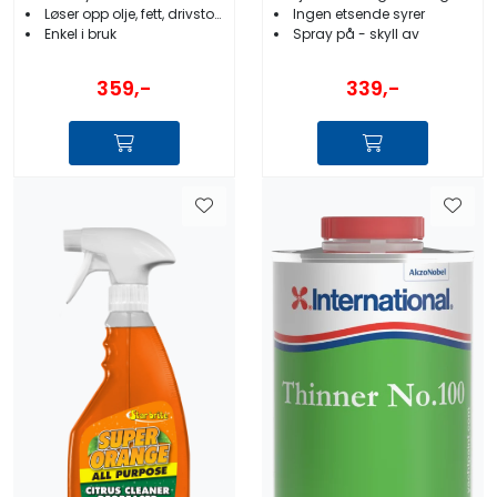
Løser opp olje, fett, drivstoff og slam
Ingen etsende syrer
Enkel i bruk
Spray på - skyll av
359,-
339,-