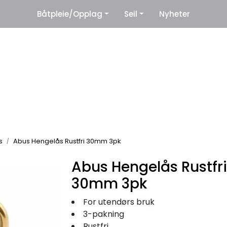
|
Båtpleie/Opplag
Seil
Nyheter
eter
Leverandører
s
Abus Hengelås Rustfri 30mm 3pk
Abus Hengelås Rustfri
30mm 3pk
For utendørs bruk
3-pakning
Rustfri