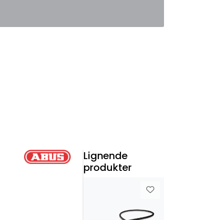
0
Favoritter
Logg inn
Lignende
produkter