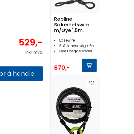
Robline
Sikkerhetswire
m/Øye 1,5m
Syrefast
529,-
Låsewire
Stål innvendig / Polyester utvendig
Øye i begge ender
inkl. mva.
670,-
for å handle