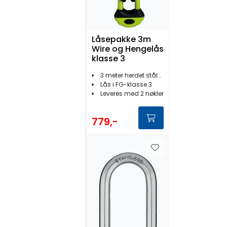
Låsepakke 3m
Wire og Hengelås
klasse 3
3 meter herdet stålwire
Lås i FG-klasse 3
Leveres med 2 nøkler
779,-