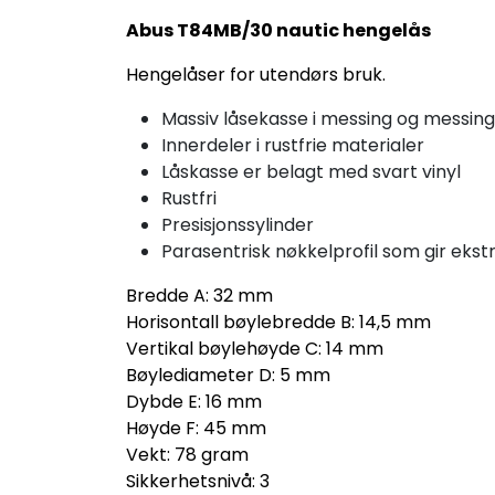
Abus T84MB/30 nautic hengelås
Hengelåser for utendørs bruk.
Massiv låsekasse i messing og messin
Innerdeler i rustfrie materialer
Låskasse er belagt med svart vinyl
Rustfri
Presisjonssylinder
Parasentrisk nøkkelprofil som gir eks
Bredde A: 32 mm
Horisontall bøylebredde B: 14,5 mm
Vertikal bøylehøyde C: 14 mm
Bøylediameter D: 5 mm
Dybde E: 16 mm
Høyde F: 45 mm
Vekt: 78 gram
Sikkerhetsnivå: 3