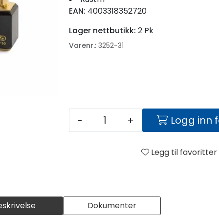
EAN:
4003318352720
Lager nettbutikk:
2 Pk
Varenr.:
3252-31
-
+
Logg inn 
Legg til favoritter
eskrivelse
Dokumenter