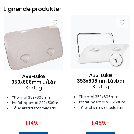
Lignende produkter
ABS-Luke
ABS-Luke
353x606mm Låsbar
353x606mm u/Lås
Kraftig
Kraftig
Yttermål 353x606mm
Yttermål 353x606mm
Innfellingsmål 283x530mm
Innfellingsmål 283x530mm
Tåler ekstra stor belastning
Tåler ekstra stor belastning
1.149,-
1.459,-