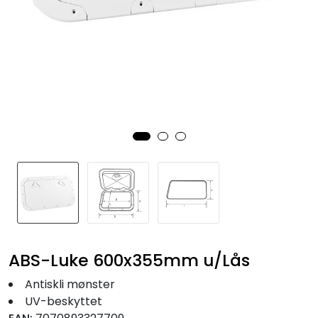
Fortøyning
Fritid/Sikkerhet
Båtpleie/Opplag
Seil
Nyheter
ABS-Luke 600x355mm u/Lås
Antiskli mønster
UV-beskyttet