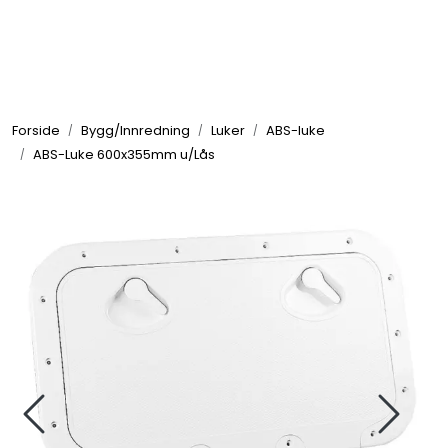
Skip to main content
Elektronikk
Forside
Bygg/Innredning
Luker
ABS-luke
Elektrisk
ABS-Luke 600x355mm u/Lås
Bygg/Innredning
Komfort
VVS
Motor/Styring