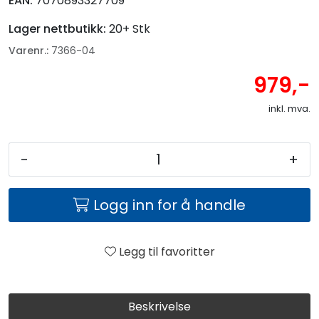
EAN:
7070893327709
Lager nettbutikk:
20+ Stk
Varenr.:
7366-04
979,-
inkl. mva.
-
+
Logg inn for å handle
Legg til favoritter
Beskrivelse