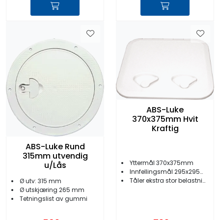
ABS-Luke
370x375mm Hvit
Kraftig
ABS-Luke Rund
315mm utvendig
Yttermål 370x375mm
u/Lås
Innfellingsmål 295x295mm
Tåler ekstra stor belastning
Ø utv: 315 mm
Ø utskjæring 265 mm
Tetningslist av gummi