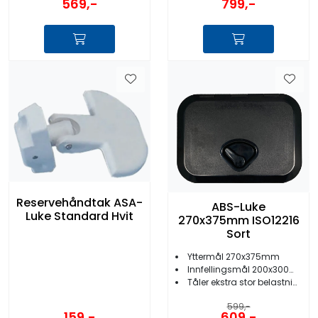
569,-
799,-
Reservehåndtak ASA-
ABS-Luke
Luke Standard Hvit
270x375mm ISO12216
Sort
Yttermål 270x375mm
Innfellingsmål 200x300mm
Tåler ekstra stor belastning
599,-
159,-
609,-