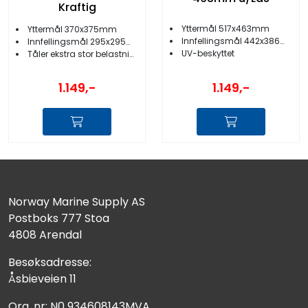
Kraftig
Yttermål 517x463mm
Yttermål 370x375mm
Innfellingsmål 442x386mm
Innfellingsmål 295x295mm
UV-beskyttet
Tåler ekstra stor belastning
1.149,-
1.149,-
Norway Marine Supply AS
Postboks 777 Stoa
4808 Arendal
Besøksadresse:
Åsbieveien 11
Org. nr: N0 934608143MVA