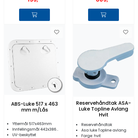
Reservehåndtak ASA-
ABS-Luke 517 x 463
Luke Topline Avlang
mm m/Lås
Hvit
Yttermål 517x463mm
Reservehåndtak
Innfellingsmål 442x386mm
Asa luke Topline avlang
UV-beskyttet
Farge: hvit