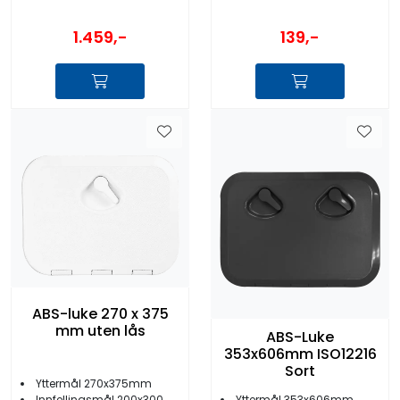
1.459,-
139,-
ABS-luke 270 x 375
mm uten lås
ABS-Luke
353x606mm ISO12216
Sort
Yttermål 270x375mm
Yttermål 353x606mm
Innfellingsmål 200x300mm