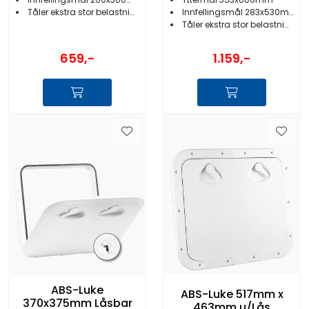
Innfellingsmål 283x530mm
Tåler ekstra stor belastning
Tåler ekstra stor belastning
659,-
1.159,-
ABS-Luke
ABS-Luke 517mm x
370x375mm Låsbar
463mm u/Lås