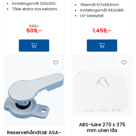
Innfellingsmål 200x300mm
Yttermål 517x463mm
Tåler ekstra stor belastning
Innfellingsmål 442x386mm
UV-beskyttet
599,-
609,-
1.459,-
ABS-luke 270 x 375
mm uten lås
Reservehåndtak ASA-