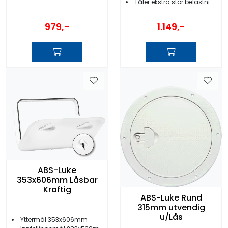
Tåler ekstra stor belastning
979,-
1.149,-
ABS-Luke
353x606mm Låsbar
Kraftig
ABS-Luke Rund
315mm utvendig
u/Lås
Yttermål 353x606mm