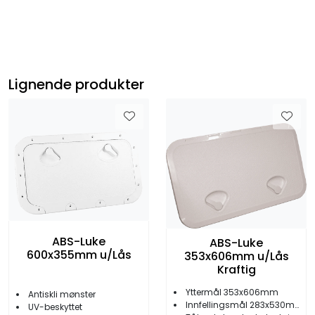
Lignende produkter
ABS-Luke
ABS-Luke
600x355mm u/Lås
353x606mm u/Lås
Kraftig
Yttermål 353x606mm
Antiskli mønster
Innfellingsmål 283x530mm
UV-beskyttet