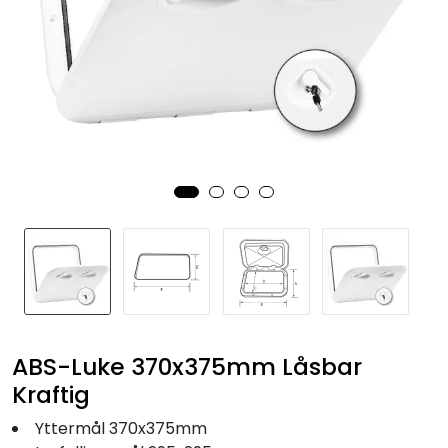
Fortøyning
Fritid/Sikkerhet
Båtpleie/Opplag
Seil
Nyheter
ABS-Luke 370x375mm Låsbar
Kraftig
Yttermål 370x375mm