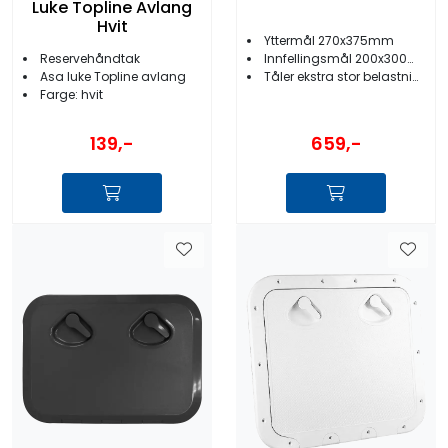
Luke Topline Avlang
Hvit
Yttermål 270x375mm
Reservehåndtak
Innfellingsmål 200x300mm
Asa luke Topline avlang
Tåler ekstra stor belastning
Farge: hvit
659,-
139,-