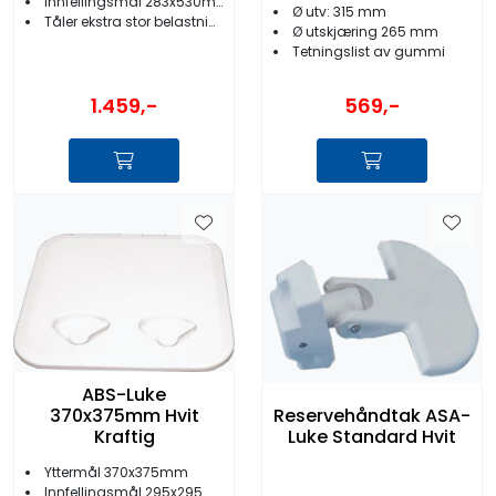
Innfellingsmål 283x530mm
Ø utv: 315 mm
Tåler ekstra stor belastning
Ø utskjæring 265 mm
Tetningslist av gummi
1.459,-
569,-
ABS-Luke
370x375mm Hvit
Reservehåndtak ASA-
Kraftig
Luke Standard Hvit
Yttermål 370x375mm
Innfellingsmål 295x295mm