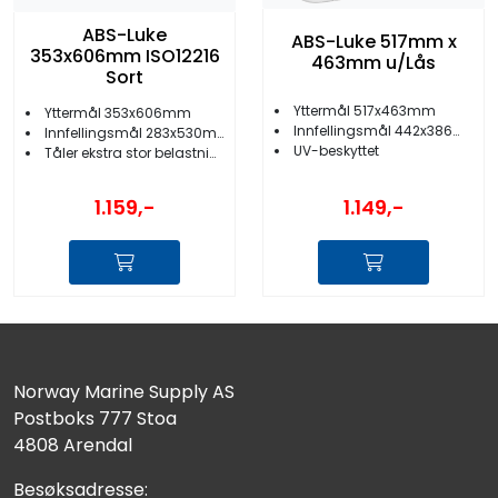
ABS-Luke
ABS-Luke 517mm x
353x606mm ISO12216
463mm u/Lås
Sort
Yttermål 517x463mm
Yttermål 353x606mm
Innfellingsmål 442x386mm
Innfellingsmål 283x530mm
UV-beskyttet
Tåler ekstra stor belastning
1.149,-
1.159,-
Norway Marine Supply AS
Postboks 777 Stoa
4808 Arendal
Besøksadresse: