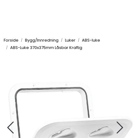
Skip to main content
Elektronikk
Forside
Bygg/Innredning
Luker
ABS-luke
Elektrisk
ABS-Luke 370x375mm Låsbar Kraftig
Bygg/Innredning
Komfort
VVS
Motor/Styring