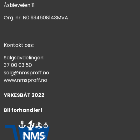
Åsbieveien 11
Org. nr: N0 934608143MVA
Kontakt oss:
Salgsavdelingen:
37 00 03 50
salg@nmsproff.no
www.nmsproff.no
YRKESBÅT 2022
Bli forhandler!