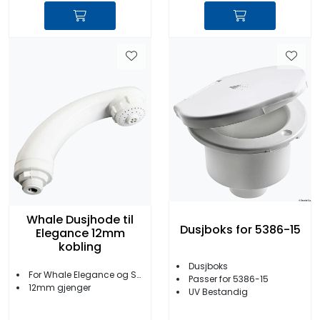
Whale Dusjhode til
Dusjboks for 5386-15
Elegance 12mm
kobling
Dusjboks
For Whale Elegance og Svim and Rinse
Passer for 5386-15
12mm gjenger
UV Bestandig