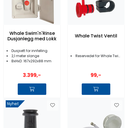
Whale Swim'n'Rinse
Whale Twist Ventil
Dusjanlegg med Lokk
Dusjsett for innfelling
2,1 meter slange
Reservedel for Whale Twist dusjbateri
BxHxD: 167x292x88 mm
3.399,-
99,-
Nyhet