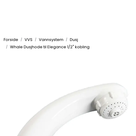
Skip to main content
Elektronikk
Forside
VVS
Vannsystem
Dusj
Elektrisk
Whale Dusjhode til Elegance 1/2" kobling
Bygg/Innredning
Komfort
VVS
Motor/Styring