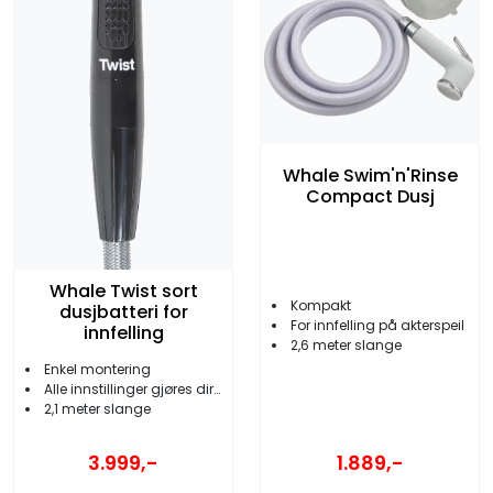
Whale Swim'n'Rinse
Compact Dusj
Whale Twist sort
Kompakt
dusjbatteri for
For innfelling på akterspeil
innfelling
2,6 meter slange
Enkel montering
Alle innstillinger gjøres direkte med håndtak
2,1 meter slange
3.999,-
1.889,-