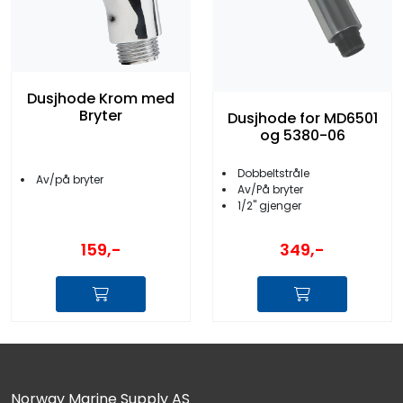
Dusjhode Krom med
Bryter
Dusjhode for MD6501
og 5380-06
Dobbeltstråle
Av/på bryter
Av/På bryter
1/2'' gjenger
159,-
349,-
Norway Marine Supply AS