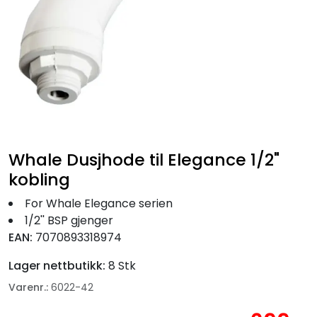
Fortøyning
Fritid/Sikkerhet
Båtpleie/Opplag
Seil
Whale Dusjhode til Elegance 1/2"
Nyheter
kobling
For Whale Elegance serien
1/2'' BSP gjenger
EAN:
7070893318974
Lager nettbutikk:
8 Stk
Varenr.:
6022-42