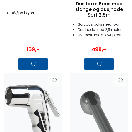
Dusjboks Boris med
slange og dusjhode
AV/på bryter
Sort 2,5m
Sort dusjboks med lokk
Dusjhode med 2,5 meter slange
UV-bestanidg ASA plast
169,-
499,-