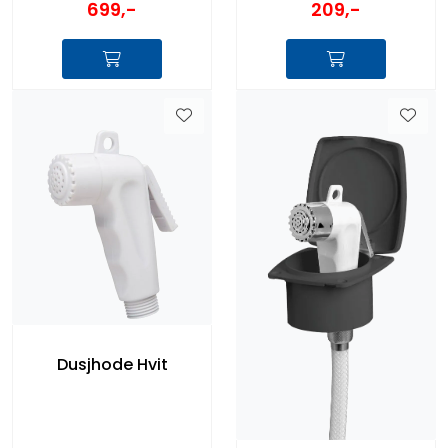
699,-
209,-
Dusjhode Hvit