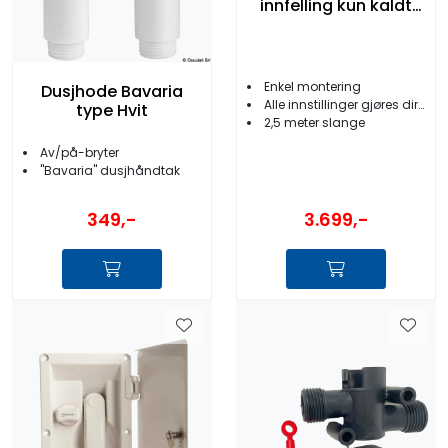
innfelling kun kaldt
vann
Enkel montering
Dusjhode Bavaria
Alle innstillinger gjøres direkte med håndtaket
type Hvit
2,5 meter slange
Av/på-bryter
''Bavaria'' dusjhåndtak
3.699,-
349,-