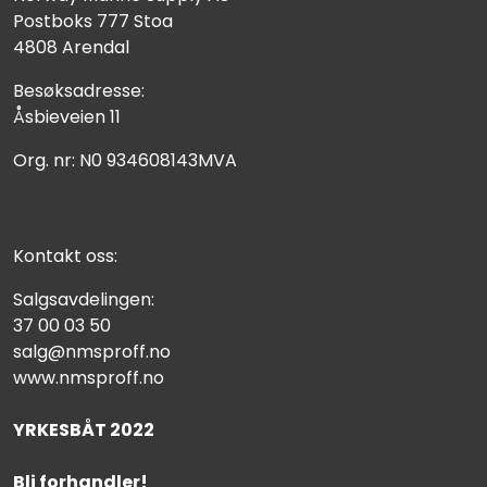
Postboks 777 Stoa
4808 Arendal
Besøksadresse:
Åsbieveien 11
Org. nr: N0 934608143MVA
Kontakt oss:
Salgsavdelingen:
37 00 03 50
salg@nmsproff.no
www.nmsproff.no
YRKESBÅT 2022
Bli forhandler!