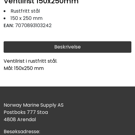
Ventilrist 150x250mm
Fortøyning
Rustfritt stål
150 x 250 mm
Fritid/Sikkerhet
EAN:
7070893103242
Båtpleie/Opplag
Beskrivelse
Seil
Ventilrist i rustfritt stål.
Mål: 150x250 mm
Nyheter
Norway Marine Supply AS
Postboks 777 Stoa
4808 Arendal
Besøksadresse: