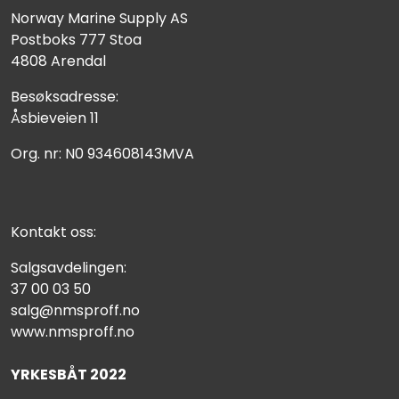
Norway Marine Supply AS
Postboks 777 Stoa
4808 Arendal
Besøksadresse:
Åsbieveien 11
Org. nr: N0 934608143MVA
Kontakt oss:
Salgsavdelingen:
37 00 03 50
salg@nmsproff.no
www.nmsproff.no
YRKESBÅT 2022