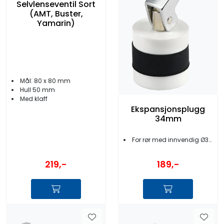
Selvlenseventil Sort
(AMT, Buster,
Yamarin)
Mål: 80 x 80 mm
Hull 50 mm
Med klaff
Ekspansjonsplugg
34mm
For rør med innvendig Ø34mm
219,-
189,-