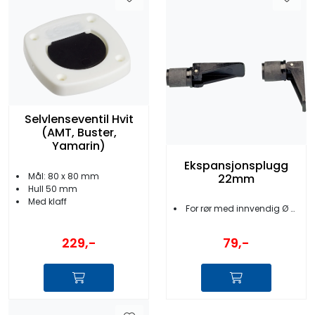
Selvlenseventil Hvit
(AMT, Buster,
Yamarin)
Ekspansjonsplugg
Mål: 80 x 80 mm
22mm
Hull 50 mm
Med klaff
For rør med innvendig Ø 22mm
229,-
79,-