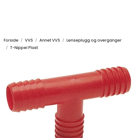
Skip to main content
Elektronikk
Forside
VVS
Annet VVS
Lenseplugg og overganger
Elektrisk
T-Nippel Plast
Bygg/Innredning
Komfort
VVS
Motor/Styring