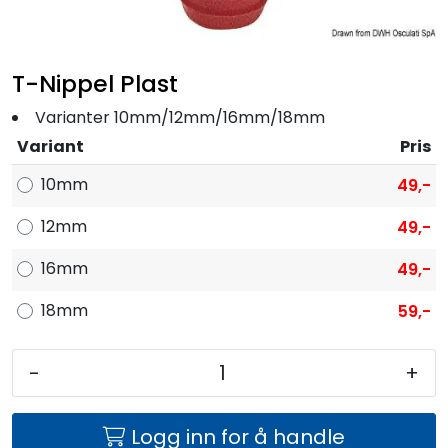
Fortøyning
Fritid/Sikkerhet
T-Nippel Plast
Varianter 10mm/12mm/16mm/18mm
Båtpleie/Opplag
Variant
Pris
10mm
49,-
Seil
12mm
49,-
Nyheter
16mm
49,-
18mm
59,-
-
+
Logg inn for å handle