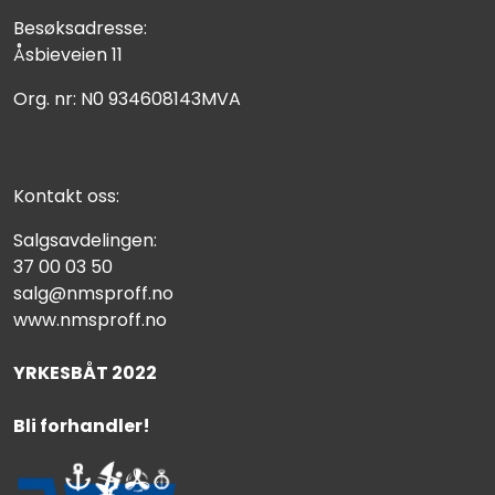
Besøksadresse:
Åsbieveien 11
Org. nr: N0 934608143MVA
Kontakt oss:
Salgsavdelingen:
37 00 03 50
salg@nmsproff.no
www.nmsproff.no
YRKESBÅT 2022
Bli forhandler!