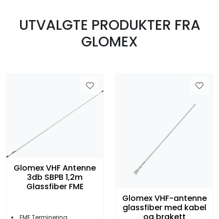
Fortøyning
UTVALGTE PRODUKTER FRA
Fritid/Sikkerhet
GLOMEX
Båtpleie/Opplag
Seil
Nyheter
Glomex VHF Antenne
3db SBPB 1,2m
Glassfiber FME
Glomex VHF-antenne
glassfiber med kabel
og brakett
FME Terminering