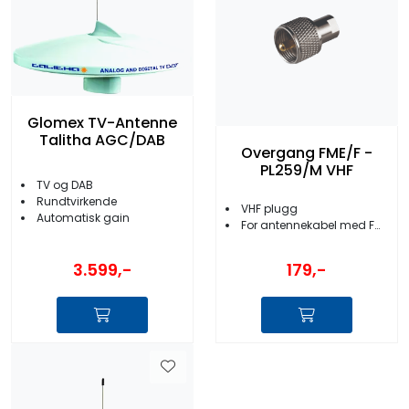
Glomex TV-Antenne
Talitha AGC/DAB
Overgang FME/F -
PL259/M VHF
TV og DAB
Rundtvirkende
VHF plugg
Automatisk gain
For antennekabel med FME-terminator
3.599,-
179,-