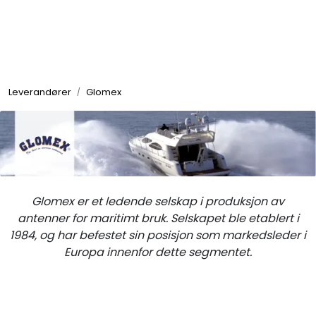
Skip to main content
Elektronikk
Leverandører
Glomex
Elektrisk
Bygg/Innredning
Komfort
Glomex er et ledende selskap i produksjon av
antenner for maritimt bruk. Selskapet ble etablert i
VVS
1984, og har befestet sin posisjon som markedsleder i
Europa innenfor dette segmentet.
Motor/Styring