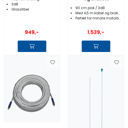
3dB
90 cm pisk / 3dB
Glassfiber
Med 4,5 m kabel og brakett
Perfekt for mindre motorbåter
949,-
1.539,-