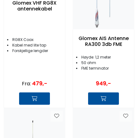
Glomex VHF RG8X
antennekabel
Glomex AIS Antenne
RG8X Coax
RA300 3db FME
Kabel med lite tap
Forskjellige lengder
Høyde: 1,2 meter
50 ohm
FME terminator
479,-
949,-
Fra: