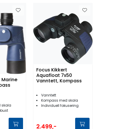
Focus Kikkert
Aquafloat 7x50
t Marine
Vanntett, Kompass
pass
Vanntett
Kompass med skala
 skala
Individuell fokusering
obust
2.499,-