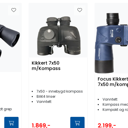
Kikkert 7x50
m/Kompass
Focus Kikker
7x50 m/kom
7x50 - innebygd kompass
BAK4 linser
Vanntett
Vanntett
Kompass med
dt grep
Kompakt og r
1.869,-
2.199,-