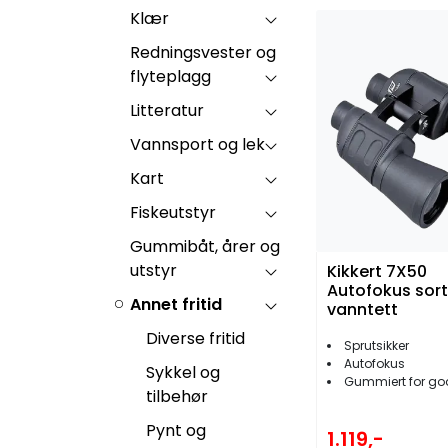
Klær
Redningsvester og
flyteplagg
Litteratur
Vannsport og lek
Kart
Fiskeutstyr
Gummibåt, årer og
utstyr
Kikkert 7X50
Autofokus sort
Annet fritid
vanntett
Diverse fritid
Sprutsikker
Autofokus
Sykkel og
Gummiert for go
tilbehør
Pynt og
1.119,-