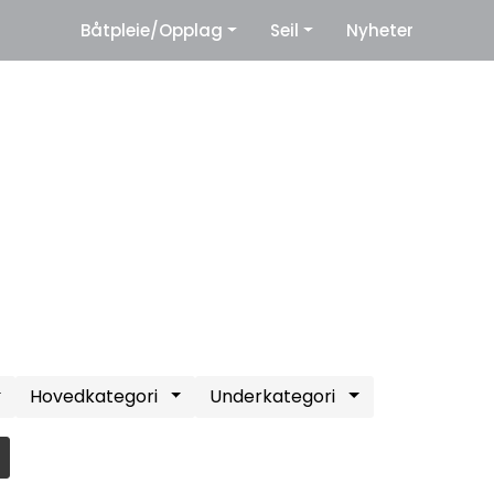
|
Båtpleie/Opplag
Seil
Nyheter
eter
Leverandører
Hovedkategori
Underkategori