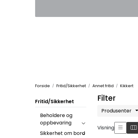
Skip to main content
|
|
Kontakt oss
Nyhetsbrev
Nyh
Forside
Fritid/Sikkerhet
Annet fritid
Kikkert
Filter
Fritid/Sikkerhet
Produsenter
Beholdere og
oppbevaring
Visning
Sikkerhet om bord