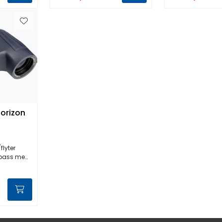
Horizon
flyter
s med lys